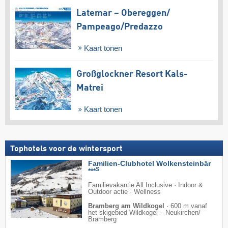
Latemar – Obereggen/​
Pampeago/​Predazzo
Kaart tonen
Großglockner Resort Kals-
Matrei
Kaart tonen
Tophotels voor de wintersport
Familien-Clubhotel Wolkensteinbär
S
***
Familievakantie All Inclusive · Indoor &
Outdoor actie · Wellness
Bramberg am Wildkogel
·
600 m vanaf
het skigebied Wildkogel – Neukirchen/​
Bramberg