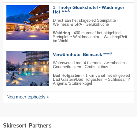
1. Tiroler Glückshotel • Waidringer
S
Hof ****
Direct aan het skigebied Steinplatte ·
Wellness & SPA · Geluksküche
Waidring
·
400 m vanaf het skigebied
Steinplatte Winklmoosalm – Waidring/​Reit
im Winkl
S
Verwöhnhotel Bismarck ****
Waterwereld met 4 thermale zwembaden ·
Gourmetkeuken · Gratis skibus
Bad Hofgastein
·
1 km vanaf het skigebied
Bad Gastein/​Bad Hofgastein – Schlossalm/​
Angertal/​Stubnerkogel
Nog meer tophotels
Skiresort-Partners