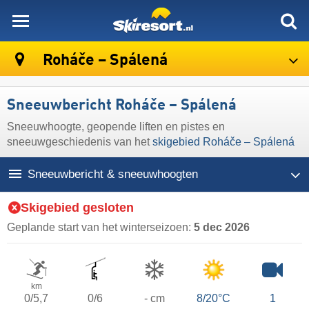
skiresort
Roháče – Spálená
Sneeuwbericht Roháče – Spálená
Sneeuwhoogte, geopende liften en pistes en
sneeuwgeschiedenis van het
skigebied Roháče – Spálená
Sneeuwbericht & sneeuwhoogten
Skigebied gesloten
Geplande start van het winterseizoen:
5 dec 2026
km
0/5,7
0/6
- cm
8/20°C
1