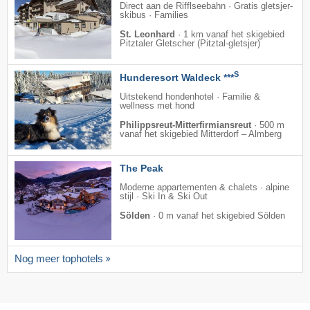
Direct aan de Rifflseebahn · Gratis gletsjer-
skibus · Families
St. Leonhard
·
1 km vanaf het skigebied
Pitztaler Gletscher (Pitztal-gletsjer)
S
Hunderesort Waldeck ***
Uitstekend hondenhotel · Familie &
wellness met hond
Philippsreut-Mitterfirmiansreut
·
500 m
vanaf het skigebied Mitterdorf – Almberg
The Peak
Moderne appartementen & chalets · alpine
stijl · Ski In & Ski Out
Sölden
·
0 m vanaf het skigebied Sölden
Nog meer tophotels