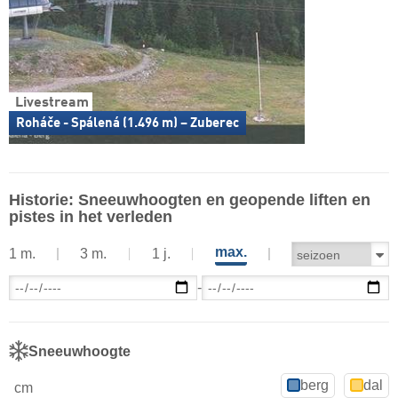
Livestream
Roháče - Spálená (1.496 m) – Zuberec
Historie: Sneeuwhoogten en geopende liften en
pistes in het verleden
max.
1 m.
3 m.
1 j.
-
Sneeuwhoogte
berg
dal
cm