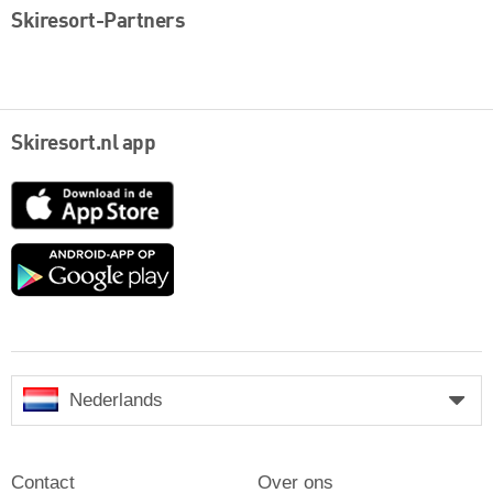
Skiresort-Partners
Skiresort.nl app
App
Store
Google
play
Nederlands
Contact
Over ons