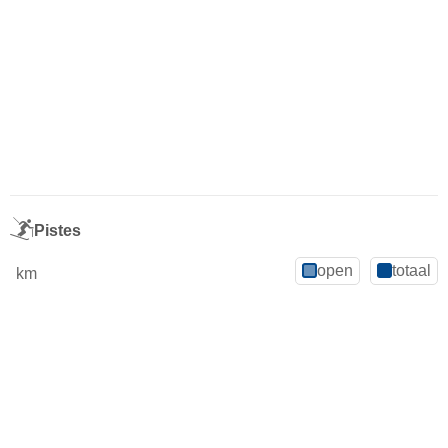
Pistes
open
totaal
km