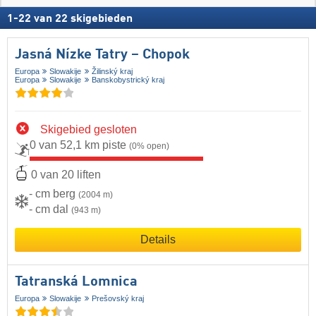
1
-
22
van
22
skigebieden
Jasná Nízke Tatry – Chopok
Europa
Slowakije
Žilinský kraj
Europa
Slowakije
Banskobystrický kraj
Skigebied gesloten
0 van 52,1 km piste
(0% open)
0 van 20 liften
- cm berg
(2004 m)
- cm dal
(943 m)
Details
Tatranská Lomnica
Europa
Slowakije
Prešovský kraj