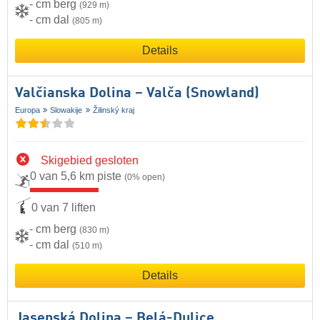
- cm berg
(929 m)
- cm dal
(805 m)
Details
Valčianska Dolina – Valča (Snowland)
Europa
Slowakije
Žilinský kraj
Skigebied gesloten
0 van 5,6 km piste
(0% open)
0 van 7 liften
- cm berg
(830 m)
- cm dal
(510 m)
Details
Jasenská Dolina – Belá-Dulice