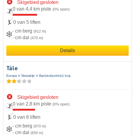
Skigebied gesloten
0 van 4,4 km piste
(0% open)
0 van 5 liften
- cm berg
(912 m)
- cm dal
(470 m)
Details
Tále
Europa
Slowakije
Banskobystrický kraj
Skigebied gesloten
0 van 2,8 km piste
(0% open)
0 van 6 liften
- cm berg
(870 m)
- cm dal
(650 m)