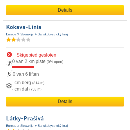
Details
Kokava-Línia
Europa
Slowakije
Banskobystrický kraj
Skigebied gesloten
0 van 2 km piste
(0% open)
0 van 6 liften
- cm berg
(814 m)
- cm dal
(758 m)
Details
Látky-Prašivá
Europa
Slowakije
Banskobystrický kraj