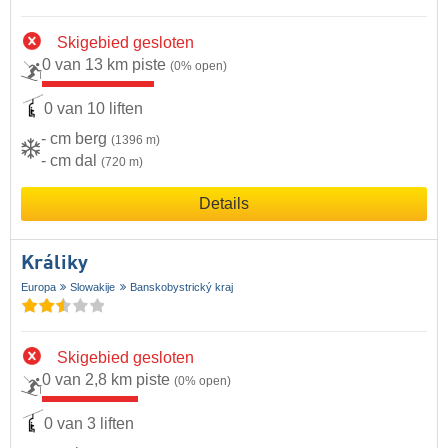
Skigebied gesloten
0 van 13 km piste
(0% open)
0 van 10 liften
- cm berg
(1396 m)
- cm dal
(720 m)
Details
Králiky
Europa
Slowakije
Banskobystrický kraj
Skigebied gesloten
0 van 2,8 km piste
(0% open)
0 van 3 liften