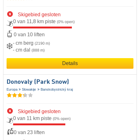
Skigebied gesloten
0 van 11,8 km piste
(0% open)
0 van 10 liften
- cm berg
(2190 m)
- cm dal
(888 m)
Details
Donovaly (Park Snow)
Europa
Slowakije
Banskobystrický kraj
Skigebied gesloten
0 van 11 km piste
(0% open)
0 van 23 liften