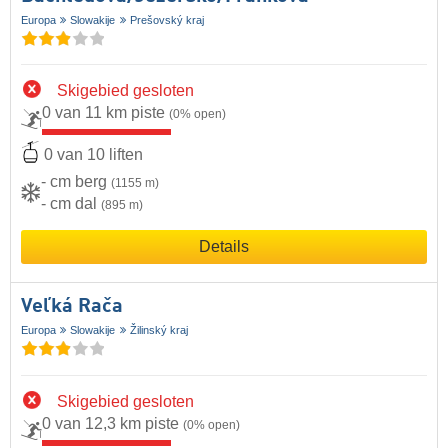
Europa
Slowakije
Prešovský kraj
Skigebied gesloten
0 van 11 km piste
(0% open)
0 van 10 liften
- cm berg
(1155 m)
- cm dal
(895 m)
Details
Veľká Rača
Europa
Slowakije
Žilinský kraj
Skigebied gesloten
0 van 12,3 km piste
(0% open)