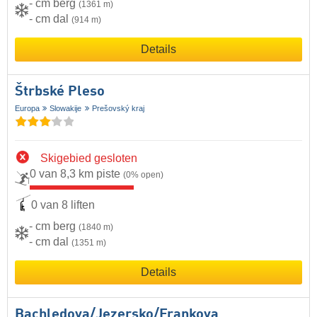
- cm berg
(1361 m)
- cm dal
(914 m)
Details
Štrbské Pleso
Europa
Slowakije
Prešovský kraj
Skigebied gesloten
0 van 8,3 km piste
(0% open)
0 van 8 liften
- cm berg
(1840 m)
- cm dal
(1351 m)
Details
Bachledova/​Jezersko/​Frankova