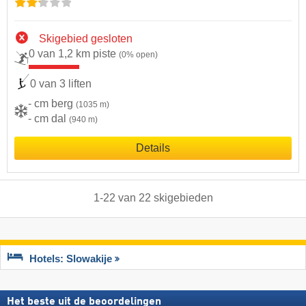
Skigebied gesloten
0 van 1,2 km piste
(0% open)
0 van 3 liften
- cm berg
(1035 m)
- cm dal
(940 m)
Details
1
-
22
van
22
skigebieden
Hotels: Slowakije
Het beste uit de beoordelingen