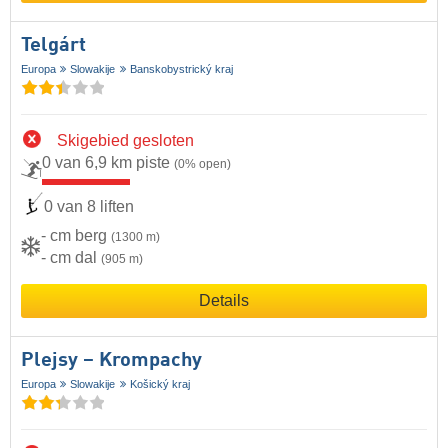
Telgárt
Europa
Slowakije
Banskobystrický kraj
Skigebied gesloten
0 van 6,9 km piste
(0% open)
0 van 8 liften
- cm berg
(1300 m)
- cm dal
(905 m)
Details
Plejsy – Krompachy
Europa
Slowakije
Košický kraj