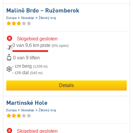
Malinô Brdo – Ružomberok
Europa
Slowakije
Žilinský kraj
Skigebied gesloten
0 van 9,6 km piste
(0% open)
0 van 9 liften
- cm berg
(1209 m)
- cm dal
(545 m)
Details
Martinské Hole
Europa
Slowakije
Žilinský kraj
Skigebied gesloten