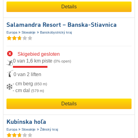
Details
Salamandra Resort – Banska-Stiavnica
Europa
Slowakije
Banskobystrický kraj
Skigebied gesloten
0 van 1,6 km piste
(0% open)
0 van 2 liften
- cm berg
(850 m)
- cm dal
(579 m)
Details
Kubínska hoľa
Europa
Slowakije
Žilinský kraj