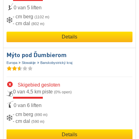
0 van 5 liften
- cm berg
(1102 m)
- cm dal
(802 m)
Details
Mýto pod Ďumbierom
Europa
Slowakije
Banskobystrický kraj
Skigebied gesloten
0 van 4,5 km piste
(0% open)
0 van 6 liften
- cm berg
(890 m)
- cm dal
(590 m)
Details