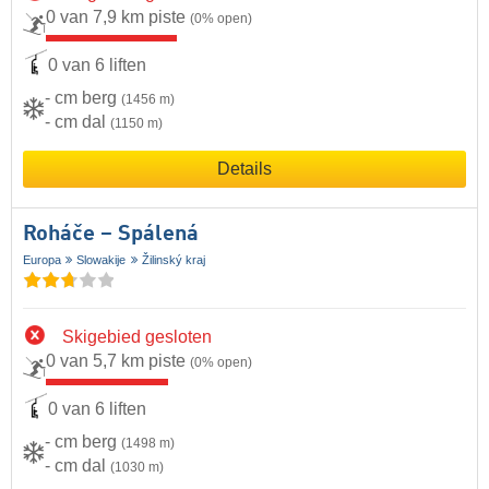
0 van 7,9 km piste
(0% open)
0 van 6 liften
- cm berg
(1456 m)
- cm dal
(1150 m)
Details
Roháče – Spálená
Europa
Slowakije
Žilinský kraj
Skigebied gesloten
0 van 5,7 km piste
(0% open)
0 van 6 liften
- cm berg
(1498 m)
- cm dal
(1030 m)