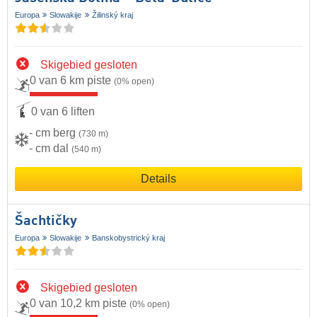
Europa
Slowakije
Žilinský kraj
Skigebied gesloten
0 van 6 km piste
(0% open)
0 van 6 liften
- cm berg
(730 m)
- cm dal
(540 m)
Details
Šachtičky
Europa
Slowakije
Banskobystrický kraj
Skigebied gesloten
0 van 10,2 km piste
(0% open)