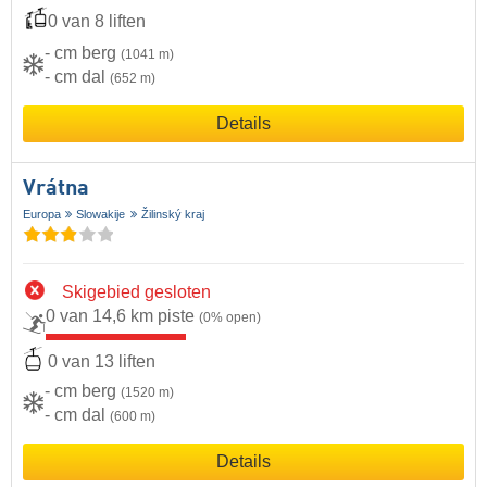
0 van 8 liften
- cm berg
(1041 m)
- cm dal
(652 m)
Details
Vrátna
Europa
Slowakije
Žilinský kraj
Skigebied gesloten
0 van 14,6 km piste
(0% open)
0 van 13 liften
- cm berg
(1520 m)
- cm dal
(600 m)
Details