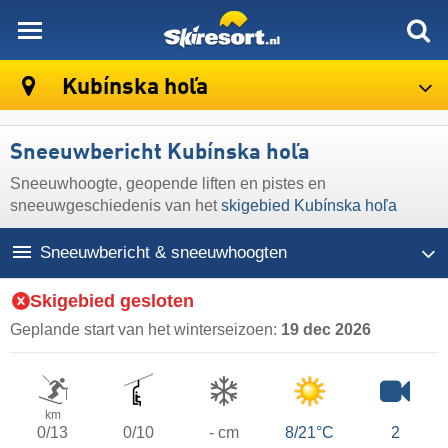
skiresort
Kubínska hoľa
Sneeuwbericht Kubínska hoľa
Sneeuwhoogte, geopende liften en pistes en
sneeuwgeschiedenis van het
skigebied Kubínska hoľa
Sneeuwbericht & sneeuwhoogten
Skigebied gesloten
Geplande start van het winterseizoen:
19 dec 2026
km
0/13
0/10
- cm
8/21°C
2