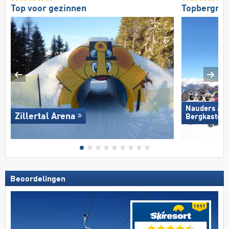
Top voor gezinnen
Topbergres
Nauders am
Zillertal Arena
Bergkastel
Beoordelingen