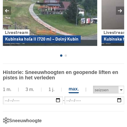
Livestream
Livestream
Kubínska hoľa II (720 m) – Dolný Kubín
Kubínska hoľ
Historie: Sneeuwhoogten en geopende liften en
pistes in het verleden
max.
1 m.
3 m.
1 j.
-
Sneeuwhoogte