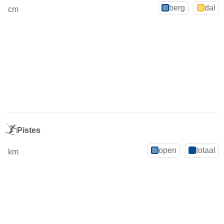
berg
dal
cm
Pistes
open
totaal
km