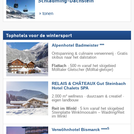
Schladming-Dachstein
tonen
Tophotels voor de wintersport
Alpenhotel Badmeister ***
Ontspanning & culinaire verwennerij · Gratis
skibus naar het dalstation
Flattach
·
500 m vanaf het skigebied
Mölltaler Gletscher (Mölltal-gletsjer)
RELAIS & CHÂTEAUX Gut Steinbach
Hotel Chalets SPA
2.000 m² wellness · duurzaam & creatief ·
eigen landbouw
Reit im Winkl
·
5 km vanaf het skigebied
Steinplatte Winklmoosalm – Waidring/​Reit
im Winkl
S
Verwöhnhotel Bismarck ****