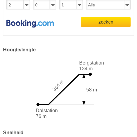
zoeken
Hoogte/lengte
Bergstation
134 m
364 m
58 m
Dalstation
76 m
Snelheid