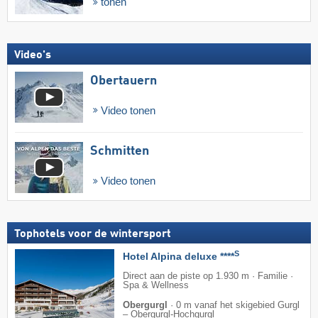
tonen
Video's
Obertauern
Video tonen
Schmitten
Video tonen
Tophotels voor de wintersport
S
Hotel Alpina deluxe ****
Direct aan de piste op 1.930 m · Familie ·
Spa & Wellness
Obergurgl
·
0 m vanaf het skigebied Gurgl
– Obergurgl-Hochgurgl