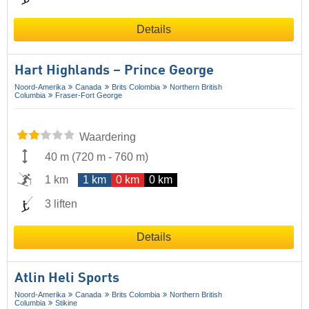
Details
Hart Highlands – Prince George
Noord-Amerika
Canada
Brits Colombia
Northern British
Columbia
Fraser-Fort George
Waardering
40 m
(
720 m
-
760 m
)
1 km
1 km
0 km
0 km
3 liften
Details
Atlin Heli Sports
Noord-Amerika
Canada
Brits Colombia
Northern British
Columbia
Stikine