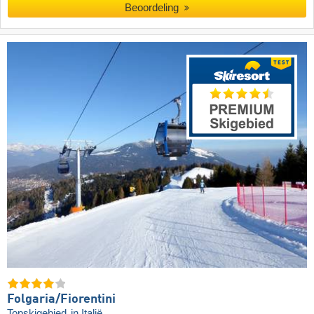
Beoordeling
Folgaria/​Fiorentini
Topskigebied
in Italië