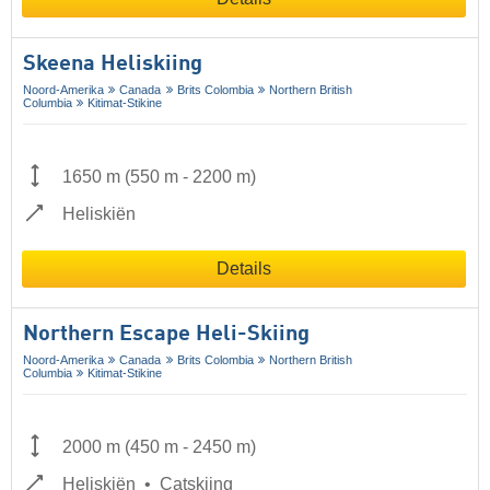
Skeena Heliskiing
Noord-Amerika
Canada
Brits Colombia
Northern British
Columbia
Kitimat-Stikine
1650 m
(
550 m
-
2200 m
)
Heliskiën
Details
Northern Escape Heli-Skiing
Noord-Amerika
Canada
Brits Colombia
Northern British
Columbia
Kitimat-Stikine
2000 m
(
450 m
-
2450 m
)
Heliskiën
Catskiing