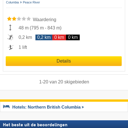
Columbia
Peace River
Waardering
48 m
(
795 m
-
843 m
)
0,2 km
0,2 km
0 km
0 km
1 lift
Details
1
-
20
van
20
skigebieden
Hotels: Northern British Columbia
Het beste uit de beoordelingen