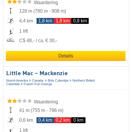
Waardering
128 m
(
780 m
-
908 m
)
4,4 km
1,8 km
1,8 km
0,8 km
1 lift
C$ 48,- / ca. € 30,-
Details
Little Mac – Mackenzie
Noord-Amerika
Canada
Brits Colombia
Northern British
Columbia
Fraser-Fort George
Waardering
41 m
(
755 m
-
796 m
)
0,6 km
0,4 km
0,2 km
0 km
1 lift