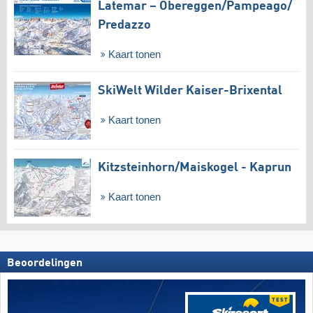
Latemar – Obereggen/​Pampeago/​
Predazzo
Kaart tonen
SkiWelt Wilder Kaiser-Brixental
Kaart tonen
Kitzsteinhorn/​Maiskogel - Kaprun
Kaart tonen
Beoordelingen