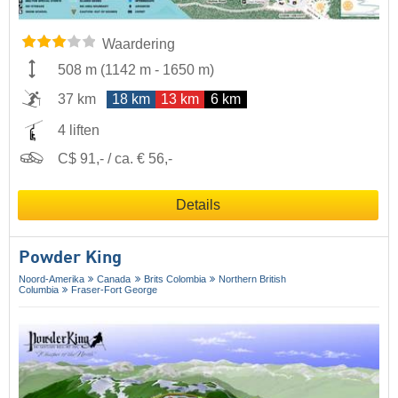
Waardering
508 m
(
1142 m
-
1650 m
)
37 km
18 km
13 km
6 km
4 liften
C$ 91,- / ca. € 56,-
Details
Powder King
Noord-Amerika
Canada
Brits Colombia
Northern British
Columbia
Fraser-Fort George