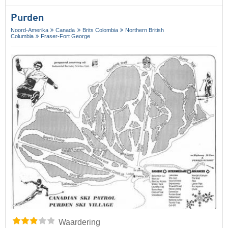
Purden
Noord-Amerika
Canada
Brits Colombia
Northern British
Columbia
Fraser-Fort George
Waardering