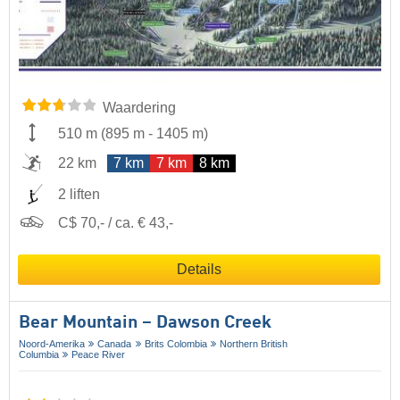
Waardering
510 m
(
895 m
-
1405 m
)
22 km
7 km
7 km
8 km
2 liften
C$ 70,- / ca. € 43,-
Details
Bear Mountain – Dawson Creek
Noord-Amerika
Canada
Brits Colombia
Northern British
Columbia
Peace River