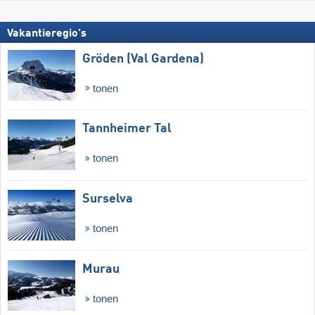
Vakantieregio's
Gröden (Val Gardena)
tonen
Tannheimer Tal
tonen
Surselva
tonen
Murau
tonen