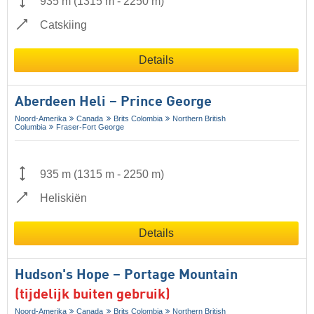
935 m
(
1315 m
-
2250 m
)
Catskiing
Details
Aberdeen Heli – Prince George
Noord-Amerika
Canada
Brits Colombia
Northern British
Columbia
Fraser-Fort George
935 m
(
1315 m
-
2250 m
)
Heliskiën
Details
Hudson's Hope – Portage Mountain
(tijdelijk buiten gebruik)
Noord-Amerika
Canada
Brits Colombia
Northern British