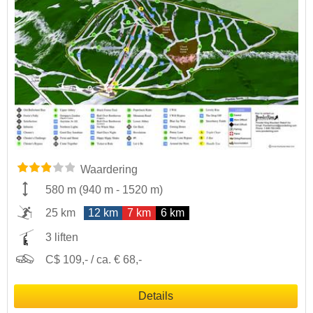
Waardering
580 m
(
940 m
-
1520 m
)
25 km
12 km
7 km
6 km
3 liften
C$ 109,- / ca. € 68,-
Details