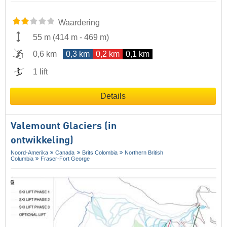
Waardering
55 m
(
414 m
-
469 m
)
0,6 km
0,3 km
0,2 km
0,1 km
1 lift
Details
Valemount Glaciers (in
ontwikkeling)
Noord-Amerika
Canada
Brits Colombia
Northern British
Columbia
Fraser-Fort George