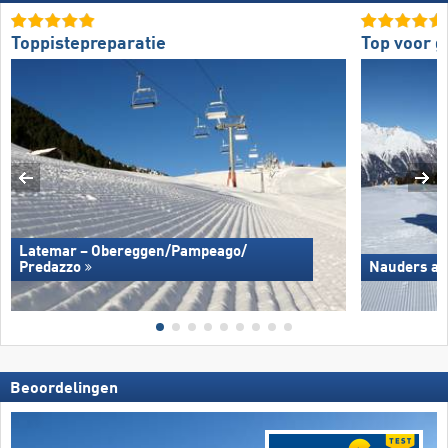
Toppistepreparatie
Top voor 
Latemar – Obereggen/​Pampeago/​
Predazzo
Nauders am
Beoordelingen