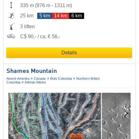
335 m
(
976 m
-
1311 m
)
25 km
5 km
14 km
6 km
3 liften
C$ 90,- / ca. € 56,-
Details
Shames Mountain
Noord-Amerika
Canada
Brits Colombia
Northern British
Columbia
Kitimat-Stikine