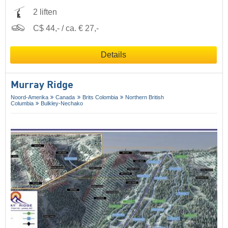
2 liften
C$ 44,- / ca. € 27,-
Details
Murray Ridge
Noord-Amerika
Canada
Brits Colombia
Northern British
Columbia
Bulkley-Nechako