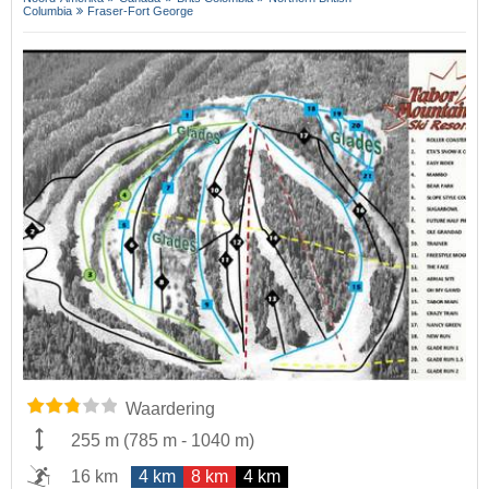
Columbia
Fraser-Fort George
Waardering
255 m
(
785 m
-
1040 m
)
16 km
4 km
8 km
4 km