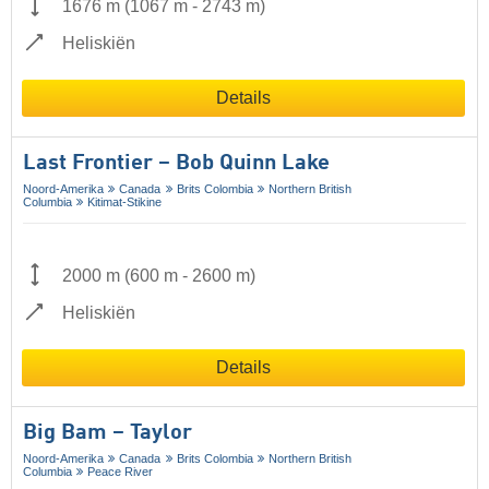
1676 m
(
1067 m
-
2743 m
)
Heliskiën
Details
Last Frontier – Bob Quinn Lake
Noord-Amerika
Canada
Brits Colombia
Northern British
Columbia
Kitimat-Stikine
2000 m
(
600 m
-
2600 m
)
Heliskiën
Details
Big Bam – Taylor
Noord-Amerika
Canada
Brits Colombia
Northern British
Columbia
Peace River