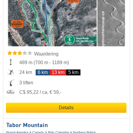
Waardering
489 m
(
700 m
-
1189 m
)
24 km
6 km
13 km
5 km
3 liften
C$ 95,22 / ca. € 59,-
Details
Tabor Mountain
Noord-Amerika
Canada
Brits Colombia
Northern British