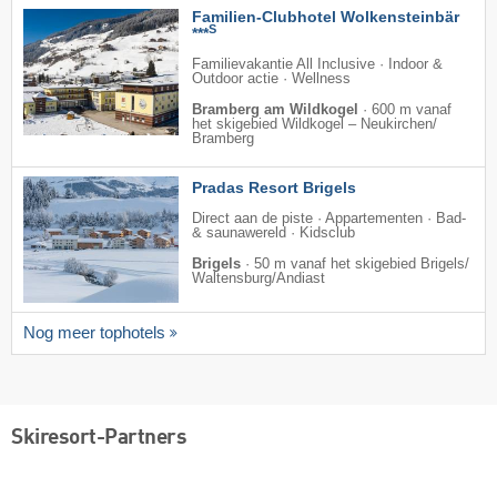
Familien-Clubhotel Wolkensteinbär
S
***
Familievakantie All Inclusive · Indoor &
Outdoor actie · Wellness
Bramberg am Wildkogel
·
600 m vanaf
het skigebied Wildkogel – Neukirchen/​
Bramberg
Pradas Resort Brigels
Direct aan de piste · Appartementen · Bad-
& saunawereld · Kidsclub
Brigels
·
50 m vanaf het skigebied Brigels/​
Waltensburg/​Andiast
Nog meer tophotels
Skiresort-Partners