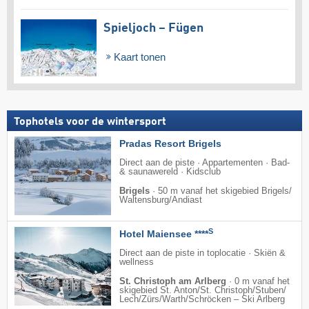
Spieljoch – Fügen
Kaart tonen
Tophotels voor de wintersport
Pradas Resort Brigels
Direct aan de piste · Appartementen · Bad-
& saunawereld · Kidsclub
Brigels
·
50 m vanaf het skigebied Brigels/​
Waltensburg/​Andiast
S
Hotel Maiensee ****
Direct aan de piste in toplocatie · Skiën &
wellness
St. Christoph am Arlberg
·
0 m vanaf het
skigebied St. Anton/​St. Christoph/​Stuben/​
Lech/​Zürs/​Warth/​Schröcken – Ski Arlberg