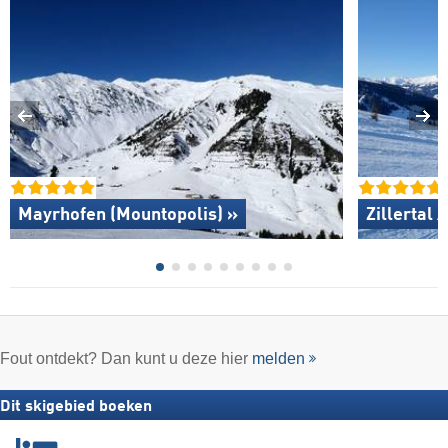
Mayrhofen (Mountopolis) »
Zillertal 
Fout ontdekt? Dan kunt u deze hier
melden
Dit skigebied boeken