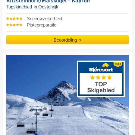
Kitzsteinhorn/​Maiskogel - Kaprun
Topskigebied
in Oostenrijk
Sneeuwzekerheid
Pistepreparatie
Beoordeling