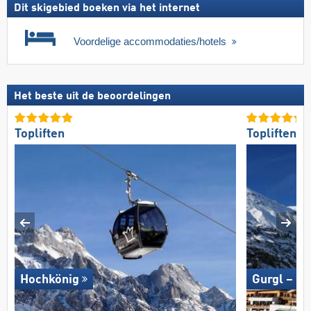
Dit skigebied boeken via het internet
Voordelige accommodaties/hotels
Het beste uit de beoordelingen
Topliften
Topliften
Hochkönig
Gurgl – O