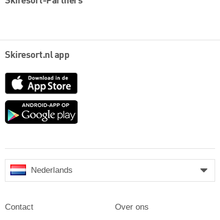
Skiresort-Partners
Skiresort.nl app
App
Store
Google
play
Nederlands
Contact
Over ons