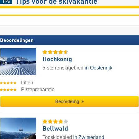
Tips voor de skivakantie
Beoordelingen
Hochkönig
5-sterrenskigebied
in Oostenrijk
Liften
Pistepreparatie
Beoordeling
Bellwald
Topskigebied
in Zwitserland