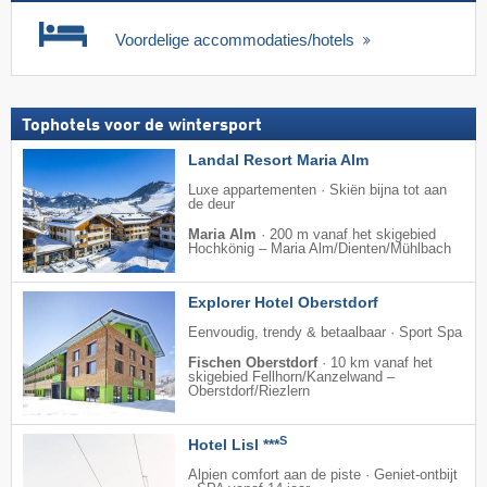
Voordelige accommodaties/hotels
Tophotels voor de wintersport
Landal Resort Maria Alm
Luxe appartementen · Skiën bijna tot aan
de deur
Maria Alm
·
200 m vanaf het skigebied
Hochkönig – Maria Alm/​Dienten/​Mühlbach
Explorer Hotel Oberstdorf
Eenvoudig, trendy & betaalbaar · Sport Spa
Fischen Oberstdorf
·
10 km vanaf het
skigebied Fellhorn/​Kanzelwand –
Oberstdorf/​Riezlern
S
Hotel Lisl ***
Alpien comfort aan de piste · Geniet-ontbijt