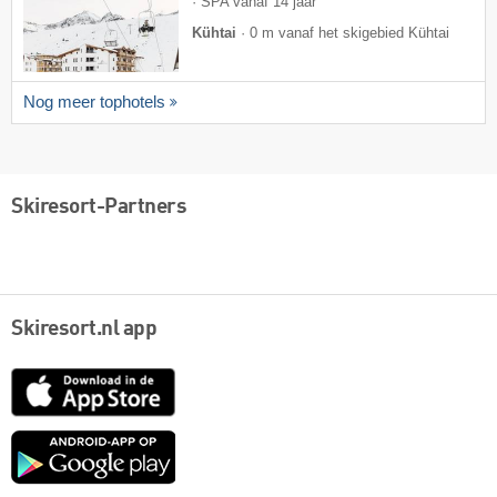
· SPA vanaf 14 jaar
Kühtai
·
0 m vanaf het skigebied Kühtai
Nog meer tophotels
Skiresort-Partners
Skiresort.nl app
App
Store
Google
play