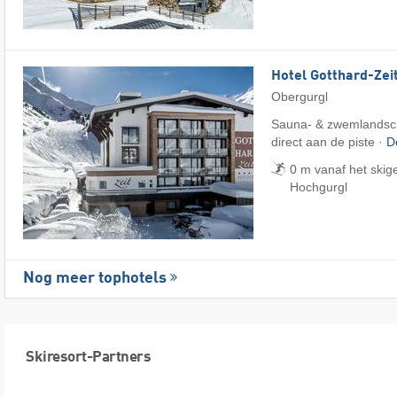
Hotel Gotthard-Zei
Obergurgl
Sauna- & zwemlandsch
direct aan de piste ·
D
0 m vanaf het skig
Hochgurgl
Nog meer tophotels
Skiresort-Partners