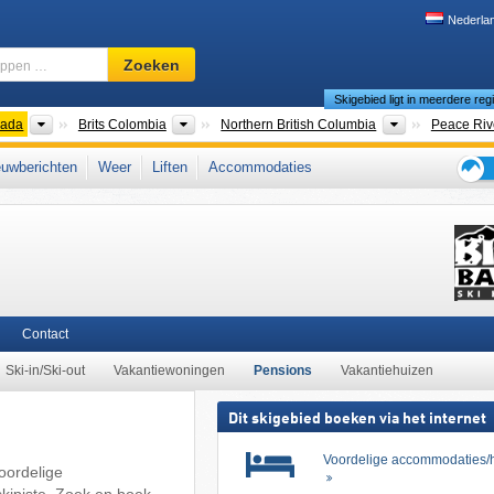
Nederla
Skigebied,
Zoeken
regio,
Skigebied ligt in meerdere reg
begrippen
…
nten
Landen
Provincies
Toeristische r
ada
Brits Colombia
Northern British Columbia
Peace Riv
ian Rockies
,
West-Canada
,
Rocky Mountains
uwberichten
Weer
Liften
Accommodaties
Tips
voor
de
skiva
Contact
Ski-in/Ski-out
Vakantiewoningen
Pensions
Vakantiehuizen
Dit skigebied boeken via het internet
Voordelige accommodaties/h
oordelige