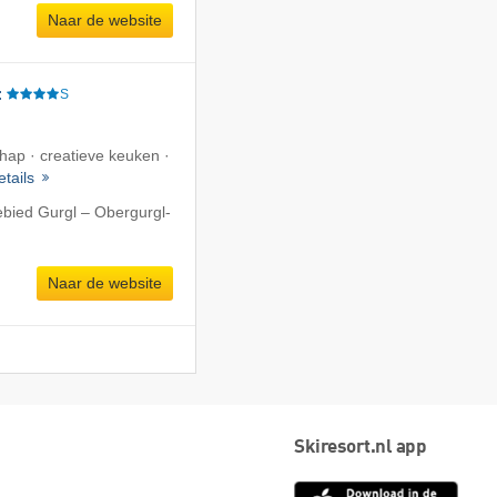
Naar de website
t
S
ap · creatieve keuken ·
etails
ebied Gurgl – Obergurgl-
Naar de website
Skiresort.nl app
App