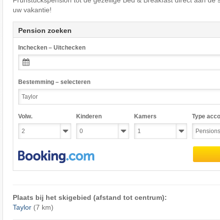
Frühstückspension tot de gezellige Bed & Breakfast direct aan de 
uw vakantie!
Pension zoeken
Inchecken – Uitchecken
Bestemming – selecteren
Volw.
Kinderen
Kamers
Type acc
Plaats bij het skigebied (afstand tot centrum):
Taylor
(7 km)