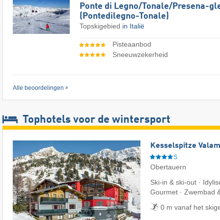
Ponte di Legno/​​Tonale/​​Presena-gl
(Pontedilegno-Tonale)
Topskigebied
in Italië
Pisteaanbod
Sneeuwzekerheid
Alle beoordelingen
Tophotels voor de wintersport
Kesselspitze Valam
S
Obertauern
Ski-in & ski-out · Idyli
Gourmet · Zwembad 
0 m vanaf het skig