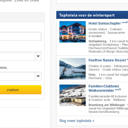
skipiste. Zoek en boek
Tophotels voor de wintersport
S
Hotel Sonnschupfer ***
Gratis skibus · Culinaire
verwennerij · Saunaruimte 
& familiair
Schladming
·
3 km vanaf h
skigebied Schladming – Plana
Hochwurzen/​Hauser Kaibling
Reiteralm (4-Berge-Skischa
Feelfree Nature Resort *
Chalets & suites · Infinitypoo
omm.
Sauna’s · Gratis skibus vana
Oetz
·
1 km vanaf het skige
Hochoetz – Oetz
Familien-Clubhotel
zoeken
S
Wolkensteinbär ***
Familievakantie All Inclusive
& Outdoor actie · Wellness
Bramberg am Wildkogel
·
vanaf het skigebied Wildkoge
Neukirchen/​Bramberg
Nog meer tophotels