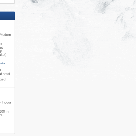
· Modern
et
i/​
/​
ukel)
***
l ·
f hotel
bied
 · Indoor
600 m
l –