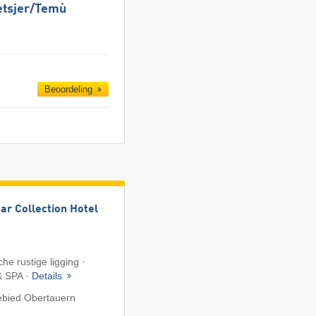
etsjer/​​Temù
Beoordeling
ar Collection Hotel
sche rustige ligging ·
& SPA ·
Details
ebied Obertauern