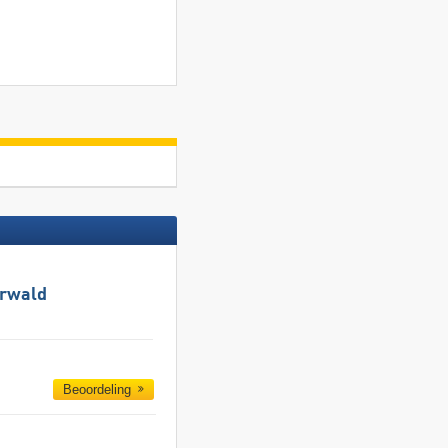
hrwald
Beoordeling