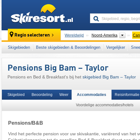
skiresort
Contine
Regio selecteren
Wereldwijd
Noord-Amerika
Can
Dit skigebied ligt ook in:
Hart Ranges
,
Canad
Skigebieden
Beste skigebieden & Beoordelingen
Vergelijker
Snee
Pensions Big Bam – Taylor
Pensions en Bed & Breakfast's bij het
skigebied Big Bam – Taylor
Skigebied
Beoordeling
Weer
Accommodaties
Reisinformatie
Voordelige accommodaties/hotels
Pensions/B&B
Vind het perfecte pension voor uw skivakantie, variërend van het v