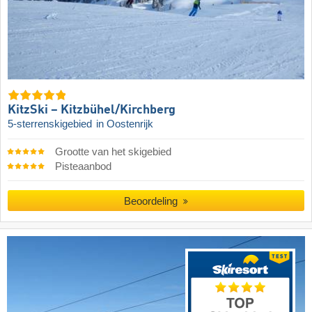
KitzSki – Kitzbühel/​Kirchberg
5-sterrenskigebied
in Oostenrijk
Grootte van het skigebied
Pisteaanbod
Beoordeling