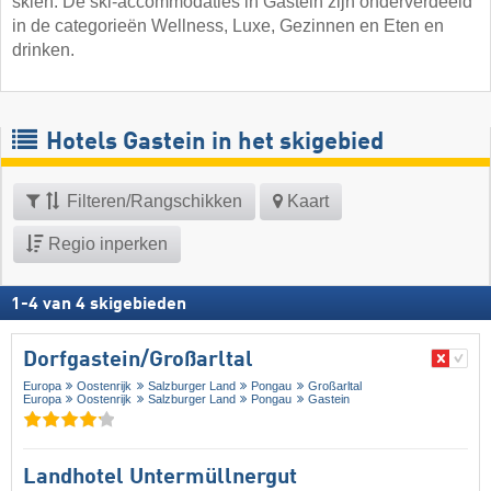
skiën. De ski-accommodaties in Gastein zijn onderverdeeld
in de categorieën Wellness, Luxe, Gezinnen en Eten en
drinken.
Hotels Gastein in het skigebied
Filteren/Rangschikken
Kaart
Regio inperken
1
-
4
van
4
skigebieden
Dorfgastein/​Großarltal
Europa
Oostenrijk
Salzburger Land
Pongau
Großarltal
Europa
Oostenrijk
Salzburger Land
Pongau
Gastein
Landhotel Untermüllnergut