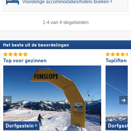
Voordelige accommodaties/hotels boeken
1
-
4
van
4
skigebieden
Het beste uit de beoordelingen
Top voor gezinnen
Topliften
Dorfgastein
Dorfgaste