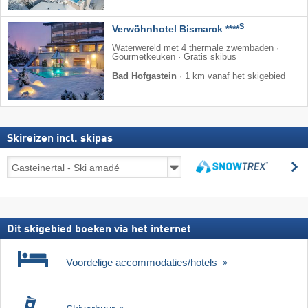
S
Verwöhnhotel Bismarck ****
Waterwereld met 4 thermale zwembaden ·
Gourmetkeuken · Gratis skibus
Bad Hofgastein
·
1 km vanaf het skigebied
Skireizen incl. skipas
Skireizen
z
incl.
zoeken
skipas
Dit skigebied boeken via het internet
Voordelige accommodaties/hotels