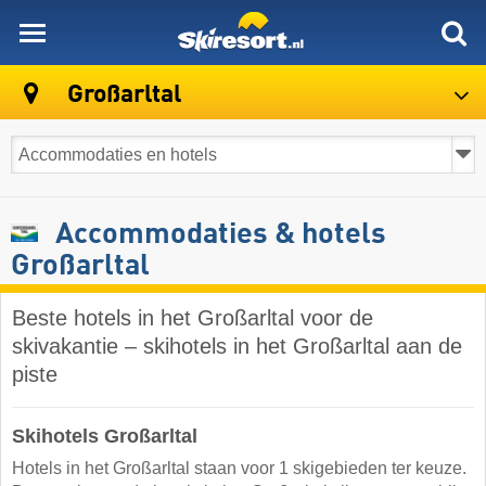
skiresort
Großarltal
Accommodaties & hotels
Großarltal
Beste hotels in het Großarltal voor de
skivakantie – skihotels in het Großarltal aan de
piste
Skihotels Großarltal
Hotels in het Großarltal staan voor 1 skigebieden ter keuze.