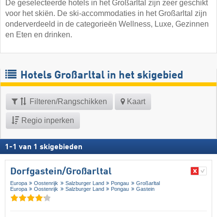
De geselecteerde hotels in het Großarltal zijn zeer geschikt
voor het skiën. De ski-accommodaties in het Großarltal zijn
onderverdeeld in de categorieën Wellness, Luxe, Gezinnen
en Eten en drinken.
Hotels Großarltal in het skigebied
Filteren/Rangschikken
Kaart
Regio inperken
1
-
1
van
1
skigebieden
Dorfgastein/​Großarltal
Europa
Oostenrijk
Salzburger Land
Pongau
Großarltal
Europa
Oostenrijk
Salzburger Land
Pongau
Gastein