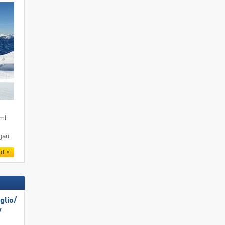
ml
zgau.
ed
lio/​
​