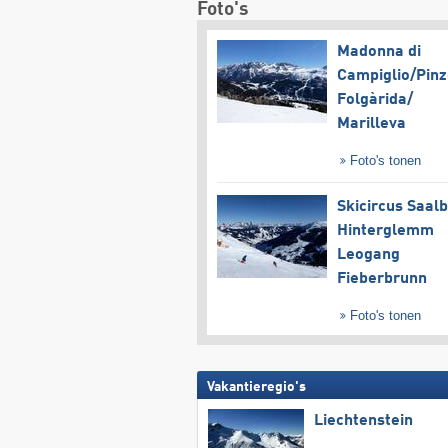
Foto's
Madonna di
Campiglio/​Pinz
Folgàrida/​
Marilleva
Foto's tonen
Skicircus Saal
Hinterglemm
Leogang
Fieberbrunn
Foto's tonen
Vakantieregio's
Liechtenstein