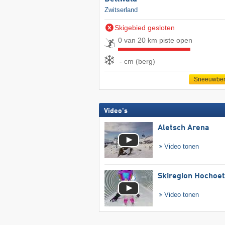
Zwitserland
Skigebied gesloten
0 van 20 km piste open
- cm (berg)
Sneeuwber
Video's
Aletsch Arena
Video tonen
Skiregion Hochoe
Video tonen