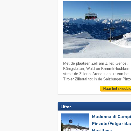
Met de plaatsen Zell am Ziller, Gerlos,
Königsleiten, Wald en Krimml/Hochkrim
strekt de Zillertal Arena zich uit van het
Tiroler Zillertal tot in de Salzburger Pin
Naar het skigebi
Liften
Madonna di Campig
Pinzolo/​Folgàrida/
Marilleva