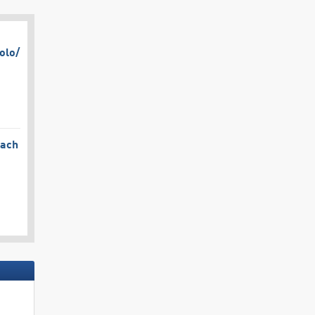
olo/​
bach