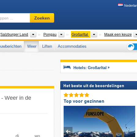
Nederla
Skigebied,
Zoeken
regio,
begrippen
…
nden
Bondsstaten
Gouwen
Toerismeregio's
Salzburger Land
Pongau
Großarltal
Maak een keuze
uwberichten
Weer
Liften
Accommodaties
Tips
voor
de
Hotels: Großarltal
skiva
Het beste uit de beoordelingen
 - Weer in de
Top voor gezinnen
di
wo