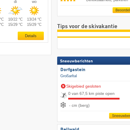
di
wo
Beoorde
°C
10/22 °C
13/24 °C
°C
15/29 °C
15/29 °C
Tips voor de skivakantie
Details
Sneeuwberichten
Dorfgastein
Großarltal
Skigebied gesloten
0 van 67,5 km piste open
- cm (berg)
Sneeuwber
Bellwald