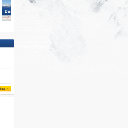
Dorfgastein
Arosa Lenzerheide
ling