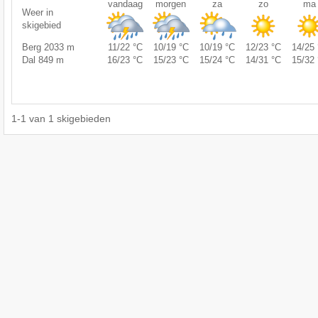
vandaag
morgen
za
zo
ma
Weer in
skigebied
Berg 2033 m
11/22 °C
10/19 °C
10/19 °C
12/23 °C
14/25 
Dal 849 m
16/23 °C
15/23 °C
15/24 °C
14/31 °C
15/32 
1
-
1
van
1
skigebieden