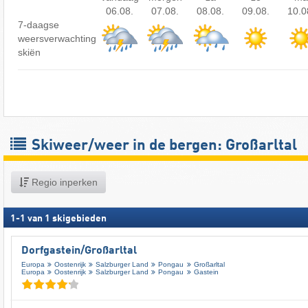
06.08.
07.08.
08.08.
09.08.
10.0
7-daagse
weersverwachting
skiën
Skiweer/weer in de bergen: Großarltal
Regio inperken
1
-
1
van
1
skigebieden
Dorfgastein/​Großarltal
Europa
Oostenrijk
Salzburger Land
Pongau
Großarltal
Europa
Oostenrijk
Salzburger Land
Pongau
Gastein