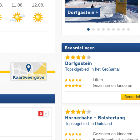
8.
11.08.
12.08.
Dorfgastein
Beoordelingen
Dorfgastein
Topskigebied
in het Großarltal
Kaartweergave
Liften
Gezinnen en kinderen
Beoorde
Hörnerbahn – Bolsterlang
Topskigebied
in Duitsland
Gezinnen en kinderen
Bereikbaarheid, parkeren