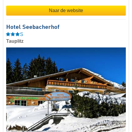
Naar de website
Hotel Seebacherhof
S
Tauplitz