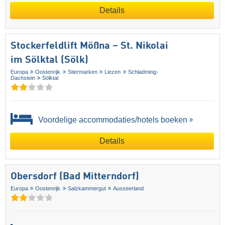
Details
Stockerfeldlift Mößna – St. Nikolai
im Sölktal (Sölk)
Europa
Oostenrijk
Stiermarken
Liezen
Schladming-
Dachstein
Sölktal
Voordelige accommodaties/hotels boeken
Details
Obersdorf (Bad Mitterndorf)
Europa
Oostenrijk
Salzkammergut
Ausseerland