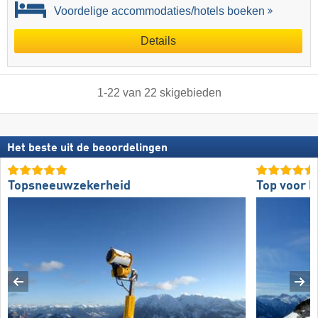
Voordelige accommodaties/hotels boeken
Details
1
-
22
van
22
skigebieden
Het beste uit de beoordelingen
Topsneeuwzekerheid
Top voor b