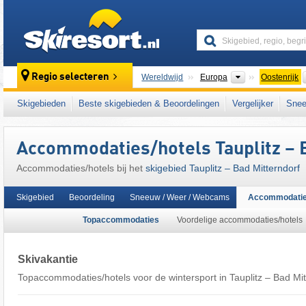
skiresort
Continenten
Regio selecteren
Wereldwijd
Europa
Oostenrijk
Dit skigebied ligt ook in:
Schneebären Card
,
Skigebieden
Beste skigebieden & Beoordelingen
Vergelijker
Snee
noordelijke deel van de oostelijke Alpen
,
Oos
Europese Unie
Accommodaties/hotels Tauplitz – 
Accommodaties/hotels bij het
skigebied Tauplitz – Bad Mitterndorf
Skigebied
Beoordeling
Sneeuw / Weer / Webcams
Accommodati
Topaccommodaties
Voordelige accommodaties/hotels
Skivakantie
Topaccommodaties/hotels voor de wintersport in Tauplitz – Bad Mit