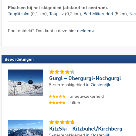
Plaatsen bij het skigebied (afstand tot centrum):
Tauplitzalm
(0,1 km),
Tauplitz
(0,2 km),
Bad Mitterndorf
(5 km),
Ne
Fout ontdekt? Dan kunt u deze hier
melden
Beoordelingen
Gurgl – Obergurgl-Hochgurgl
5-sterrenskigebied
in Oostenrijk
Sneeuwzekerheid
Liften
KitzSki – Kitzbühel/​Kirchberg
5-sterrenskigebied
in Oostenrijk