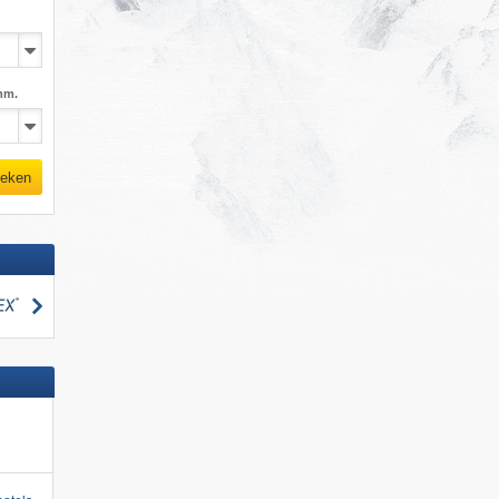
mm.
eken
zoeken