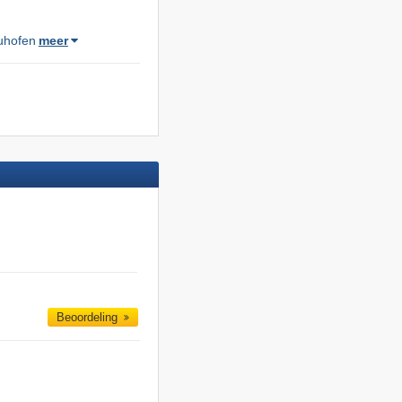
uhofen
meer
Beoordeling