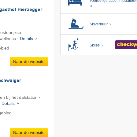
Voordelige accommodaties/h
gasthof Hierzegger
Skiverhuur
Oostenrijkse
wellness ·
Details
Skiles
ebied
Naar de website
Schwaiger
 bij het dalstation ·
·
Details
gebied
Naar de website