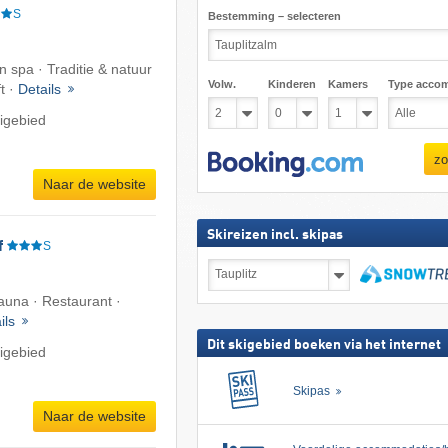
S
Bestemming – selecteren
spa · Traditie & natuur
Volw.
Kinderen
Kamers
Type acco
ft ·
Details
igebied
zo
Naar de website
Skireizen incl. skipas
f
S
Skireizen
incl.
skipas
zoeken
Sauna · Restaurant ·
ils
Dit skigebied boeken via het internet
igebied
Skipas
Naar de website