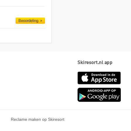
Beoordeling
Skiresort.nl app
App
Store
Goog
play
Reclame maken op Skiresort