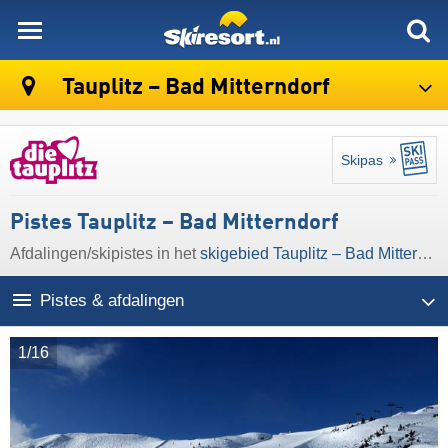
skiresort
Tauplitz – Bad Mitterndorf
Skipas
Pistes Tauplitz – Bad Mitterndorf
Afdalingen/​skipistes in het
skigebied Tauplitz – Bad Mitterndorf
Pistes & afdalingen
1/16