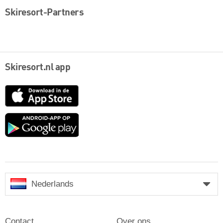
Skiresort-Partners
Skiresort.nl app
App
Store
Google
play
Nederlands
Contact
Over ons