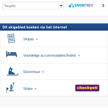
Skireizen
z
incl.
zoeken
skipas
Dit skigebied boeken via het internet
Skipas
Voordelige accommodaties/hotels
Skiverhuur
Skiles