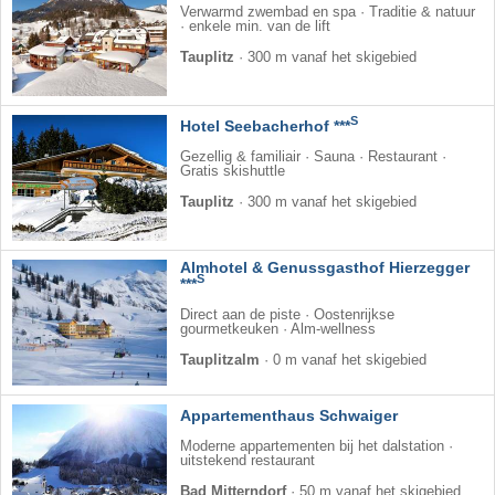
Verwarmd zwembad en spa · Traditie & natuur
· enkele min. van de lift
Tauplitz
·
300 m vanaf het skigebied
S
Hotel Seebacherhof ***
Gezellig & familiair · Sauna · Restaurant ·
Gratis skishuttle
Tauplitz
·
300 m vanaf het skigebied
Almhotel & Genussgasthof Hierzegger
S
***
Direct aan de piste · Oostenrijkse
gourmetkeuken · Alm-wellness
Tauplitzalm
·
0 m vanaf het skigebied
Appartementhaus Schwaiger
Moderne appartementen bij het dalstation ·
uitstekend restaurant
Bad Mitterndorf
·
50 m vanaf het skigebied