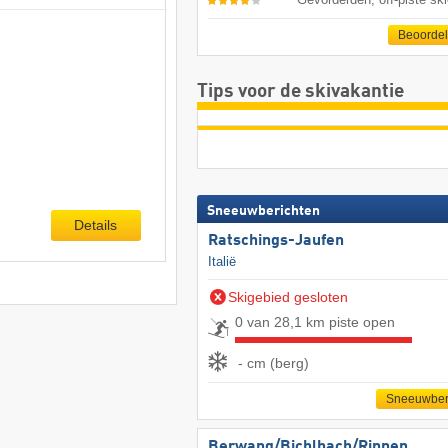
Beoorde
Tips voor de skivakantie
Sneeuwberichten
Details
Ratschings-Jaufen
Italië
Skigebied gesloten
0 van 28,1 km piste open
- cm (berg)
Sneeuwber
Berwang/​Bichlbach/​Rinnen