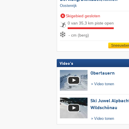
Oostenrijk
Skigebied gesloten
0 van 35,3 km piste open
- cm (berg)
Sneeuwber
Video's
Obertauern
Video tonen
Ski Juwel Alpbach
Wildschönau
Video tonen