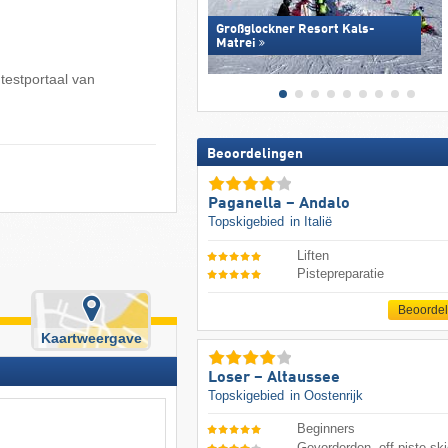
Großglockner Resort Kals-
Matrei
 testportaal van
Beoordelingen
Paganella – Andalo
Topskigebied
in Italië
Liften
Pistepreparatie
Beoorde
Kaartweergave
Loser – Altaussee
Topskigebied
in Oostenrijk
Beginners
Gevorderden, off-piste ski