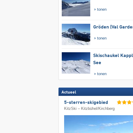
tonen
Gröden (Val Garde
tonen
Skischaukel Kapp
See
tonen
Actueel
5-sterren-skigebied
KitzSki – Kitzbühel/​Kirchberg