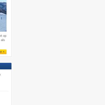
rt op
 als
er
n