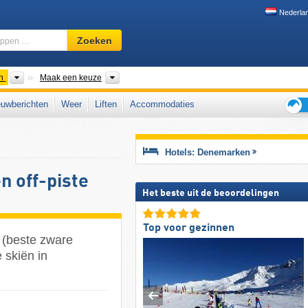
Nederla
Skigebied,
Zoeken
regio,
begrippen
…
Landen
Regio's
n
Maak een keuze
uwberichten
Weer
Liften
Accommodaties
Tips
voor
de
Hotels: Denemarken
skiva
n off-piste
Het beste uit de beoordelingen
Top voor gezinnen
 (beste zware
 skiën in