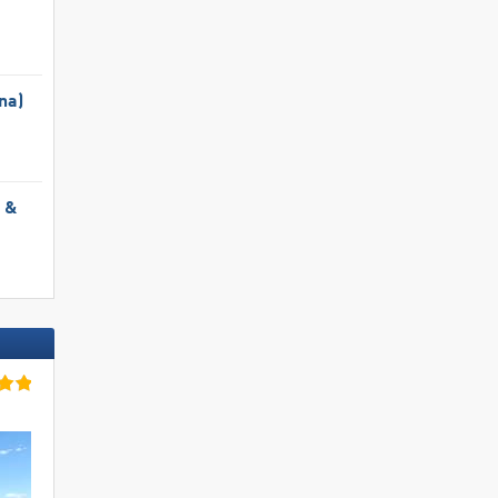
na)
l &