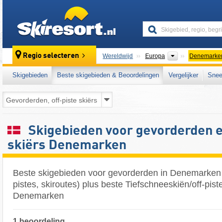
skiresort
Continenten
Regio selecteren
Wereldwijd
Europa
Denemarke
Skigebieden
Beste skigebieden & Beoordelingen
Vergelijker
Snee
Skigebieden voor gevorderden e
skiërs Denemarken
Beste skigebieden voor gevorderden in Denemarken
pistes, skiroutes) plus beste Tiefschneeskiën/off-piste
Denemarken
1 beoordeling