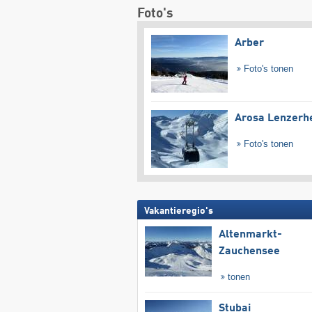
Foto's
Arber
Foto's tonen
Arosa Lenzerh
Foto's tonen
Vakantieregio's
Altenmarkt-
Zauchensee
tonen
Stubai