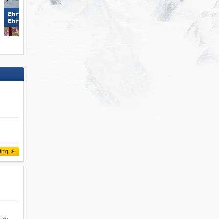
Ehrwalder Wettersteinbahnen –
Ehrwald
St. Jakob im Defereggental
ling
ërs