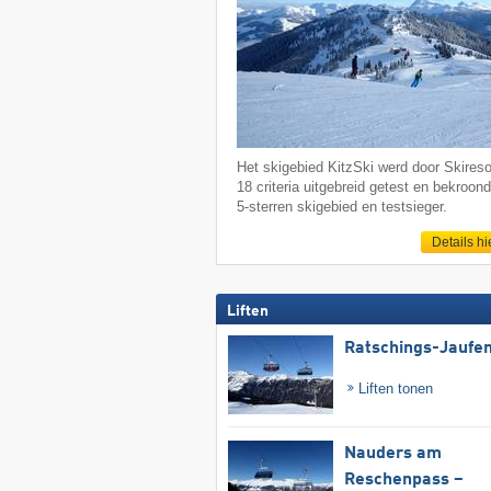
Het skigebied KitzSki werd door Skireso
18 criteria uitgebreid getest en bekroond
5-sterren skigebied en testsieger.
Details hi
Liften
Ratschings-Jaufe
Liften tonen
Nauders am
Reschenpass –