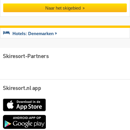
Naar het skigebied
Hotels: Denemarken
Skiresort-Partners
Skiresort.nl app
App
Store
Google
play