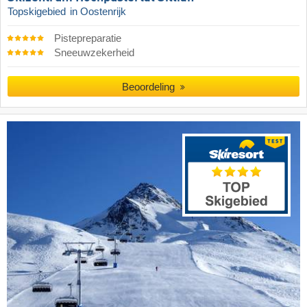
Topskigebied
in Oostenrijk
Pistepreparatie
Sneeuwzekerheid
Beoordeling