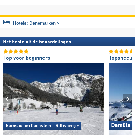
Hotels: Denemarken
Het beste uit de beoordelingen
Top voor beginners
Topsneeuw
Damüls M
Ramsau am Dachstein – Rittisberg