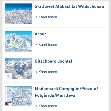
Ski Juwel Alpbachtal Wildschönau
Kaart tonen
Arber
Kaart tonen
Gitschberg Jochtal
Kaart tonen
Madonna di Campiglio/​Pinzolo/​
Folgàrida/​Marilleva
Kaart tonen