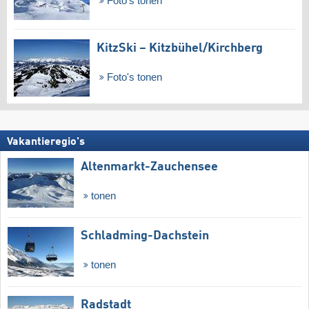
Foto's tonen
KitzSki – Kitzbühel/​Kirchberg
Foto's tonen
Vakantieregio's
Altenmarkt-Zauchensee
tonen
Schladming-Dachstein
tonen
Radstadt