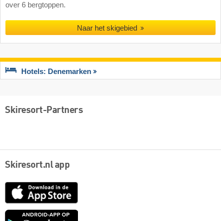
over 6 bergtoppen.
Naar het skigebied
Hotels: Denemarken
Skiresort-Partners
Skiresort.nl app
App
Store
Google