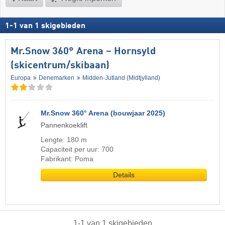
1
-
1
van
1
skigebieden
Mr.Snow 360° Arena – Hornsyld
(skicentrum/skibaan)
Europa
Denemarken
Midden-Jutland (Midtjylland)
Mr.Snow 360° Arena (bouwjaar 2025)
Pannenkoeklift
Lengte: 180 m
Capaciteit per uur: 700
Fabrikant: Poma
Details
1
-
1
van
1
skigebieden