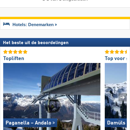
Hotels: Denemarken
Het beste uit de beoordelingen
Topliften
Top voor g
Paganella – Andalo
Damüls M