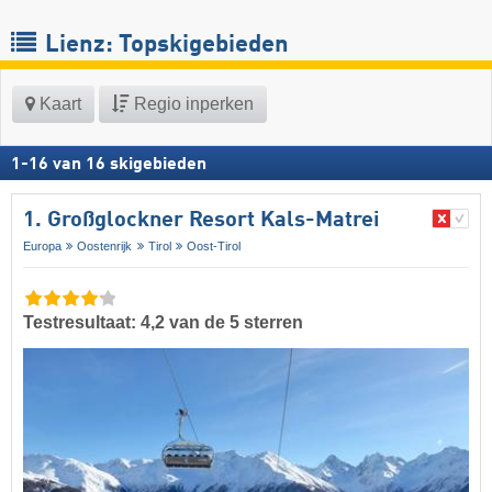
Lienz: Topskigebieden
Kaart
Regio inperken
1
-
16
van
16
skigebieden
1. Großglockner Resort Kals-Matrei
Europa
Oostenrijk
Tirol
Oost-Tirol
Testresultaat: 4,2 van de 5 sterren