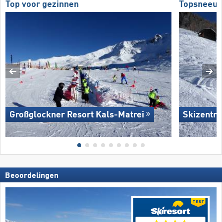
Top voor gezinnen
Topsneeuw
Großglockner Resort Kals-Matrei
Skizentru
Beoordelingen