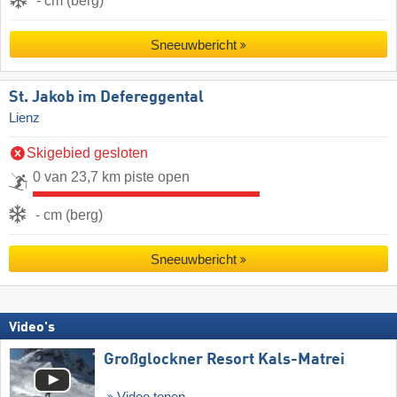
- cm (berg)
Sneeuwbericht
St. Jakob im Defereggental
Lienz
Skigebied gesloten
0 van 23,7 km piste open
- cm (berg)
Sneeuwbericht
Video's
Großglockner Resort Kals-Matrei
Video tonen