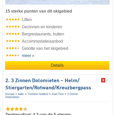
15 sterke punten van dit skigebied
Liften
Gezinnen en kinderen
Bergrestaurants, hutten
Accommodatieaanbod
Grootte van het skigebied
meer »
Details
2. 3 Zinnen Dolomieten – Helm/​
Stiergarten/​Rotwand/​Kreuzbergpass
Europa
Italië
Trentino-Südtirol
Zuid-Tirol
3 Zinnen
Dolomieten
Testresultaat: 4,3 van de 5 sterren