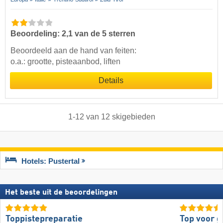
Beoordeling: 2,1 van de 5 sterren
Beoordeeld aan de hand van feiten:
o.a.: grootte, pisteaanbod, liften
Details
1
-
12
van
12
skigebieden
Hotels: Pustertal
Het beste uit de beoordelingen
Toppistepreparatie
Top voor 