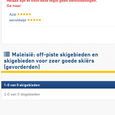
Helaas zijn er voor deze regio geen beroordelingen.
Ga naar:
Azië
wereldwijd
Maleisië: off-piste skigebieden en
skigebieden voor zeer goede skiërs
(gevorderden)
1
-
0
van
0
skigebieden
1
-
0
van
0
skigebieden