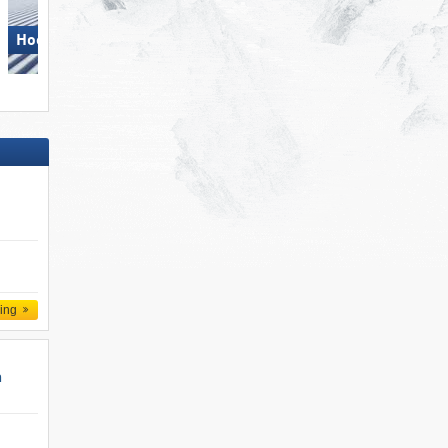
Hochkönig
Dolomites Val Gardena/​Gröden
ling
n