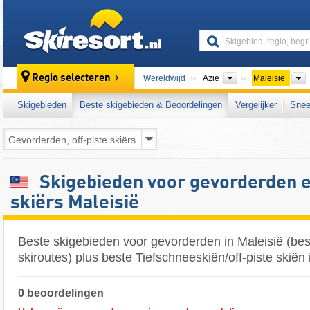
skiresort
Continenten
Regio selecteren
Wereldwijd
Azië
Maleisië
Skigebieden
Beste skigebieden & Beoordelingen
Vergelijker
Snee
Skigebieden voor gevorderden e
skiërs Maleisië
Beste skigebieden voor gevorderden in Maleisië (bes
skiroutes) plus beste Tiefschneeskiën/off-piste skiën 
0 beoordelingen