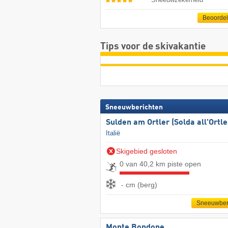
Beoorde
Tips voor de skivakantie
Sneeuwberichten
Sulden am Ortler (Solda all'Ortle
Italië
Skigebied gesloten
0 van 40,2 km piste open
- cm (berg)
Sneeuwber
Monte Bondone