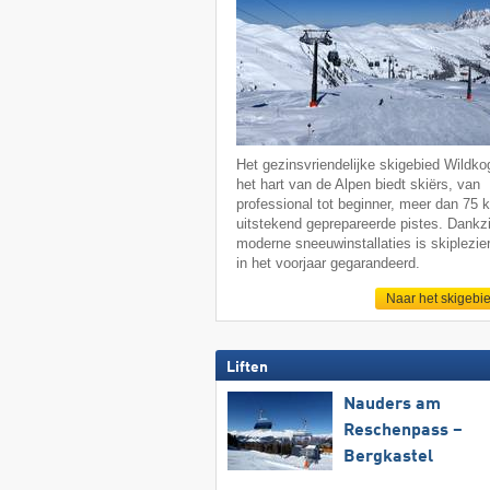
Het gezinsvriendelijke skigebied Wildkog
het hart van de Alpen biedt skiërs, van
professional tot beginner, meer dan 75 
uitstekend geprepareerde pistes. Dankzi
moderne sneeuwinstallaties is skiplezier
in het voorjaar gegarandeerd.
Naar het skigebi
Liften
Nauders am
Reschenpass –
Bergkastel