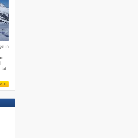
el in
km
j
 tot
ed