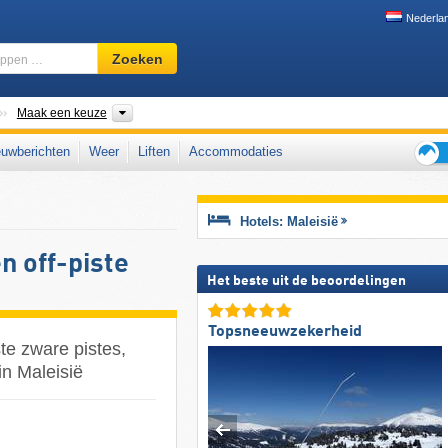
Nederla
Skigebied,
Zoeken
regio,
begrippen
…
Landen
Deelstaten
Maak een keuze
uwberichten
Weer
Liften
Accommodaties
Tips
voor
de
Hotels: Maleisië
skiva
n off-piste
Het beste uit de beoordelingen
Topsneeuwzekerheid
te zware pistes,
in Maleisië