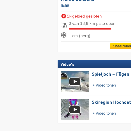
Italië
Skigebied gesloten
0 van 18,8 km piste open
- cm (berg)
Sneeuwber
Video's
Spieljoch – Fügen
Video tonen
Skiregion Hochoe
Video tonen