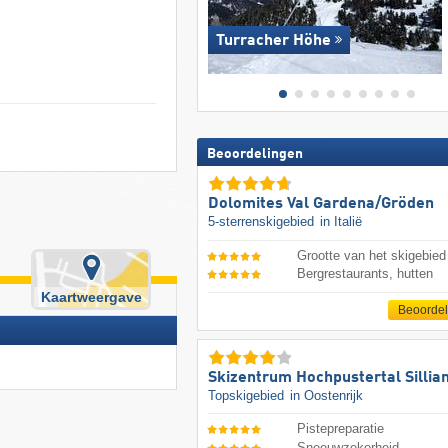
Turracher Höhe
Beoordelingen
Dolomites Val Gardena/​Gröden
5-sterrenskigebied
in Italië
Grootte van het skigebied
Bergrestaurants, hutten
Kaartweergave
Beoorde
Skizentrum Hochpustertal Sillia
Topskigebied
in Oostenrijk
Pistepreparatie
Sneeuwzekerheid