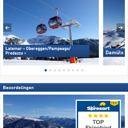
Latemar – Obereggen/​Pampeago/​
Damüls M
Predazzo
Beoordelingen