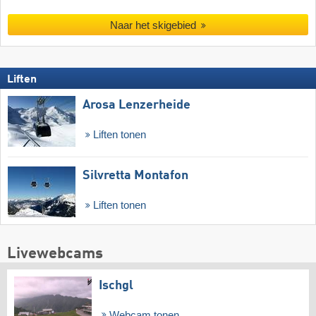
Naar het skigebied
Liften
Arosa Lenzerheide
Liften tonen
Silvretta Montafon
Liften tonen
Livewebcams
Ischgl
Webcam tonen