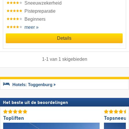
Sneeuwzekerheid
Pistepreparatie
Beginners
meer »
Details
1
-
1
van
1
skigebieden
Hotels: Toggenburg
Het beste uit de beoordelingen
Topliften
Topsneeuw