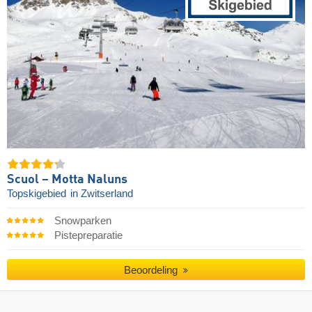
Scuol – Motta Naluns
Topskigebied
in Zwitserland
Snowparken
Pistepreparatie
Beoordeling