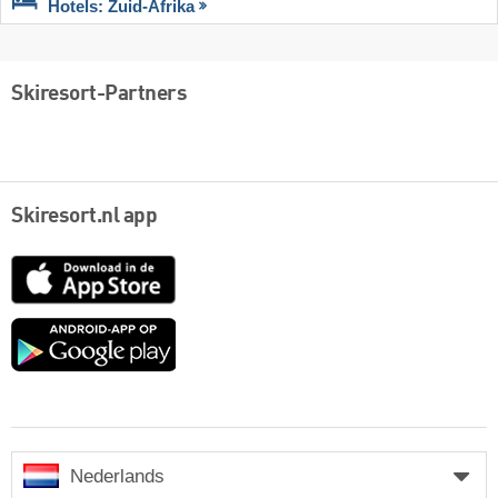
Hotels: Zuid-Afrika
Skiresort-Partners
Skiresort.nl app
App
Store
Google
play
Nederlands