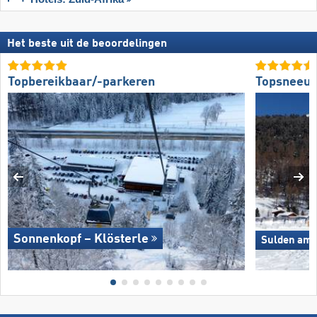
Het beste uit de beoordelingen
Topbereikbaar/-parkeren
Topsneeuw
Sonnenkopf – Klösterle
Sulden am O