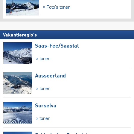
Foto's tonen
Vakantieregio's
Saas-Fee/​Saastal
tonen
Ausseerland
tonen
Surselva
tonen