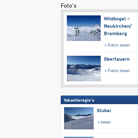
Foto's
Wildkogel –
Neukirchen/​
Bramberg
Foto's tonen
Obertauern
Foto's tonen
Vakantieregio's
Stubai
tonen