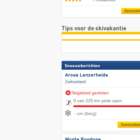
Beoorde
Tips voor de skivakantie
Sneeuwberichten
Arosa Lenzerheide
Zwitserland
Skigebied gesloten
0 van 225 km piste open
- cm (berg)
Sneeuwber
Monte Bondone