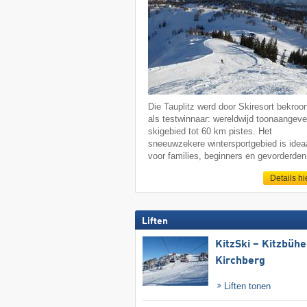
Die Tauplitz werd door Skiresort bekroo
als testwinnaar: wereldwijd toonaangev
skigebied tot 60 km pistes. Het
sneeuwzekere wintersportgebied is idea
voor families, beginners en gevorderden
Details hi
Liften
KitzSki – Kitzbühel
Kirchberg
Liften tonen