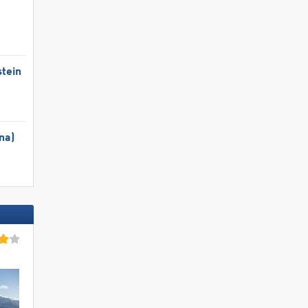
tein
na)