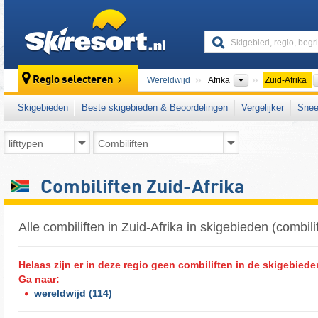
skiresort
Continenten
Regio selecteren
Wereldwijd
Afrika
Zuid-Afrika
Skigebieden
Beste skigebieden & Beoordelingen
Vergelijker
Snee
Combiliften Zuid-Afrika
Alle combiliften in Zuid-Afrika in skigebieden (combilif
Helaas zijn er in deze regio geen combiliften in de skigebiede
Ga naar:
wereldwijd
(114)