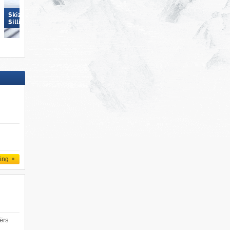
Skizentrum Hochpustertal
Mitterdorf – Almberg
Sillian
ling
ërs