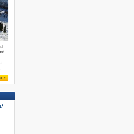
nd
end
al
.
er
/​