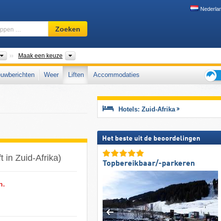
Nederla
Skigebied,
Zoeken
regio,
begrippen
…
Landen
Provincies, Bergketens
Maak een keuze
uwberichten
Weer
Liften
Accommodaties
Tips
voor
de
Hotels: Zuid-Afrika
skiva
Het beste uit de beoordelingen
t in Zuid-Afrika)
Topbereikbaar/-parkeren
n.