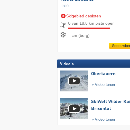
Italië
Skigebied gesloten
0 van 18,8 km piste open
- cm (berg)
Sneeuwber
Video's
Obertauern
Video tonen
SkiWelt Wilder Ka
Brixental
Video tonen