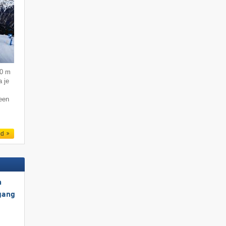
50 m
 je
 een
ed
h
gang