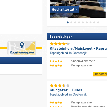
Hochzillertal
Beoordelingen
Kitzsteinhorn/​Maiskogel - Kapr
Kaartweergave
Topskigebied
in Oostenrijk
Sneeuwzekerheid
Pistepreparatie
Beoorde
Glungezer – Tulfes
Topskigebied
in Oostenrijk
Pistepreparatie
Bereikbaarheid, parkeren