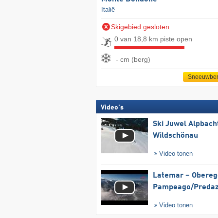
Italië
Skigebied gesloten
0 van 18,8 km piste open
- cm (berg)
Sneeuwber
Video's
Ski Juwel Alpbach
Wildschönau
Video tonen
Latemar – Obereg
Pampeago/​Preda
Video tonen