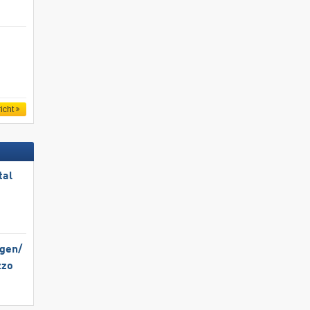
icht
tal
gen/​
zzo