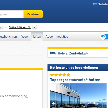
Nederla
Skigebied,
Zoeken
regio,
begrippen
…
Landen
Provincies, Bergketens
Maak een keuze
uwberichten
Weer
Liften
Accommodaties
Tips
voor
de
Hotels: Zuid-Afrika
skiva
Het beste uit de beoordelingen
Topbergrestaurants/-hutten
ng en samenvoeging)