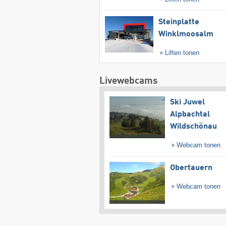
Steinplatte
Winklmoosalm
Liften tonen
Livewebcams
Ski Juwel
Alpbachtal
Wildschönau
Webcam tonen
Obertauern
Webcam tonen