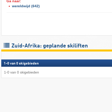
Ga naar:
wereldwijd
(642)
Zuid-Afrika: geplande skiliften
1
-
0
van
0
skigebieden
1
-
0
van
0
skigebieden