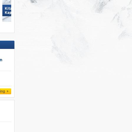
Kitzsteinhorn/​Maiskogel -
Glungezer – Tulfes
Kaprun
un
ling