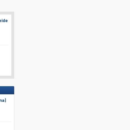
eide
na)