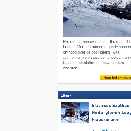
Het echte sneeuwplezier is thuis op 21
hoogte! Met een moderne gondelbaan ga
omhoog over de boomgrens, waar
aantrekkelijke pistes, een snowpark en
funslope op skiërs en snowboarders
wachten.
Naar het skigebi
Liften
Skicircus Saalbac
Hinterglemm Leo
Fieberbrunn
Liften tonen