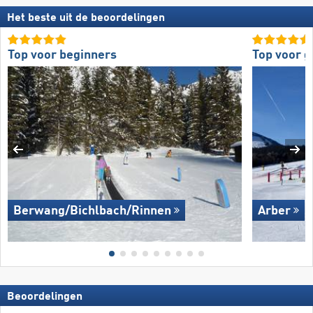
Het beste uit de beoordelingen
Top voor beginners
Top voor 
Berwang/​Bichlbach/​Rinnen
Arber
Beoordelingen