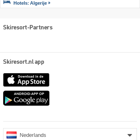
Hotels: Algerije
Skiresort-Partners
Skiresort.nl app
App
Store
Google
play
Nederlands