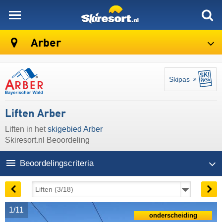
skiresort
Arber
Skipas
Liften Arber
Liften in het
skigebied Arber
Skiresort.nl Beoordeling
Beoordelingscriteria
1/11
onderscheiding