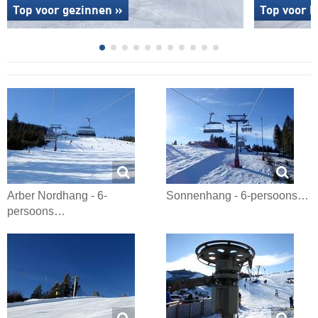
Top voor gezinnen »
Top voor b
Arber Nordhang - 6-
Sonnenhang - 6-persoons…
persoons…