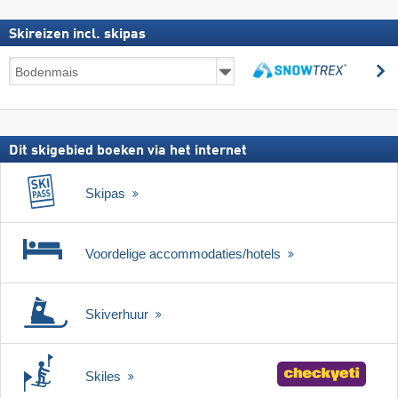
Skireizen incl. skipas
Skireizen
z
incl.
zoeken
skipas
Dit skigebied boeken via het internet
Skipas
Voordelige accommodaties/hotels
Skiverhuur
Skiles