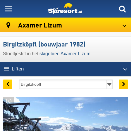
skiresort
Axamer Lizum
Birgitzköpfl (bouwjaar 1982)
Stoeltjeslift in het
skigebied Axamer Lizum
Liften
1/3