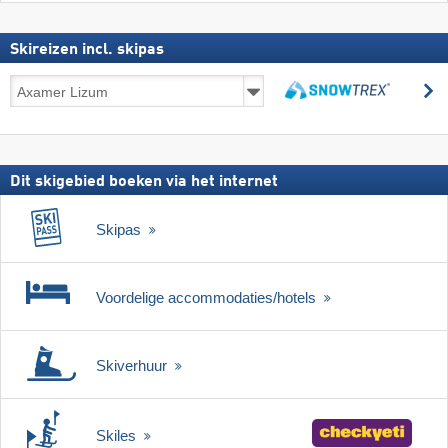
Skireizen incl. skipas
Skireizen
z
incl.
zoeken
skipas
Dit skigebied boeken via het internet
Skipas
Voordelige accommodaties/hotels
Skiverhuur
Skiles