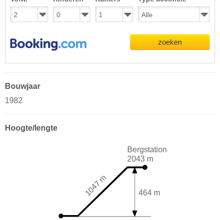
zoeken
Bouwjaar
1982
Hoogte/lengte
Bergstation
2043 m
1047 m
464 m