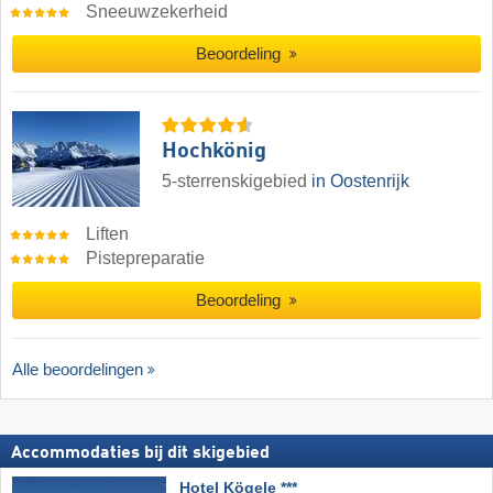
Sneeuwzekerheid
Beoordeling
Hochkönig
5-sterrenskigebied
in Oostenrijk
Liften
Pistepreparatie
Beoordeling
Alle beoordelingen
Accommodaties bij dit skigebied
Hotel Kögele ***