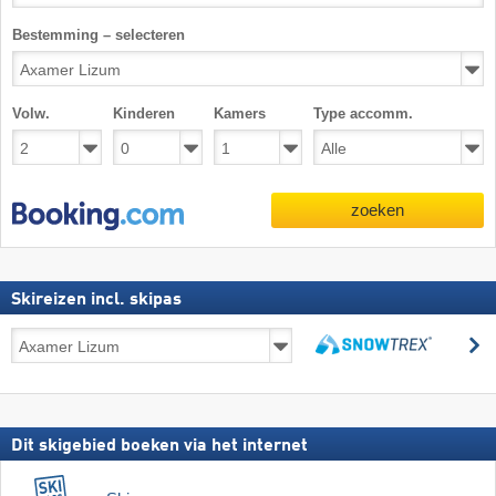
Bestemming – selecteren
Volw.
Kinderen
Kamers
Type accomm.
zoeken
Skireizen incl. skipas
Skireizen
z
incl.
zoeken
skipas
Dit skigebied boeken via het internet