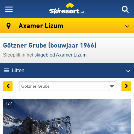
skiresort
Axamer Lizum
Götzner Grube (bouwjaar 1966)
Sleeplift in het
skigebied Axamer Lizum
Liften
1/2