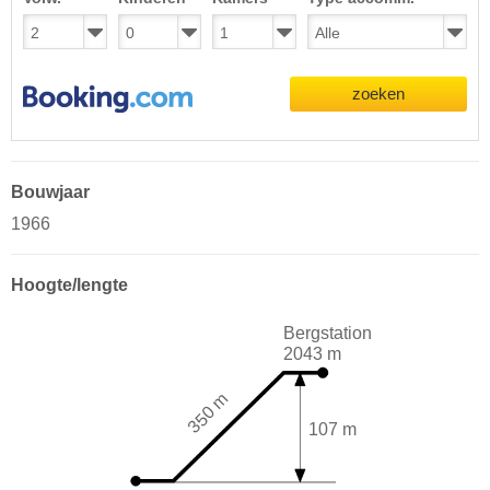
zoeken
Bouwjaar
1966
Hoogte/lengte
Bergstation
2043 m
350 m
107 m