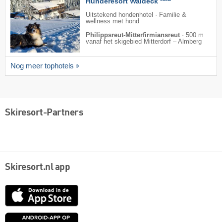
Hunderesort Waldeck ***
Uitstekend hondenhotel · Familie &
wellness met hond
Philippsreut-Mitterfirmiansreut
·
500 m
vanaf het skigebied Mitterdorf – Almberg
Nog meer tophotels
Skiresort-Partners
Skiresort.nl app
App
Store
Google