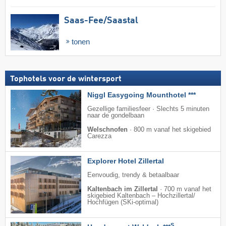
Saas-Fee/​Saastal
tonen
Tophotels voor de wintersport
Niggl Easygoing Mounthotel ***
Gezellige familiesfeer · Slechts 5 minuten
naar de gondelbaan
Welschnofen
·
800 m vanaf het skigebied
Carezza
Explorer Hotel Zillertal
Eenvoudig, trendy & betaalbaar
Kaltenbach im Zillertal
·
700 m vanaf het
skigebied Kaltenbach – Hochzillertal/​
Hochfügen (SKi-optimal)
S