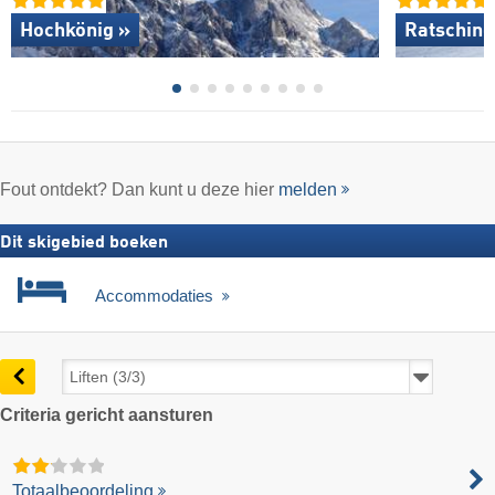
Hochkönig »
Ratsching
Fout ontdekt? Dan kunt u deze hier
melden
Dit skigebied boeken
Accommodaties
Criteria gericht aansturen
Totaalbeoordeling