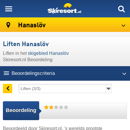
skiresort
Hanaslöv
Liften Hanaslöv
Liften in het
skigebied Hanaslöv
Skiresort.nl Beoordeling
Beoordelingscriteria
Beoordeling
Beoordeeld door
Skiresort.nl
, 's werelds grootste