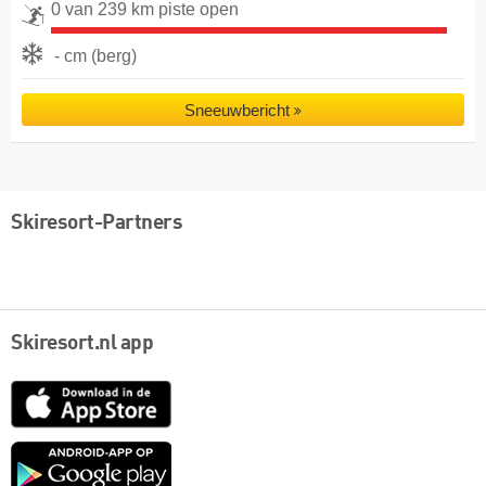
0 van 239 km piste open
- cm (berg)
Sneeuwbericht
Skiresort-Partners
Skiresort.nl app
App
Store
Google
play