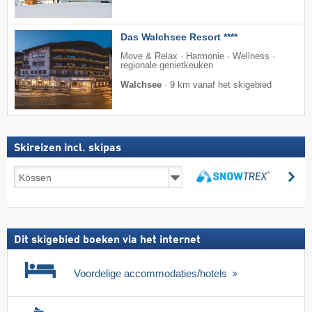
Das Walchsee Resort ****
Move & Relax · Harmonie · Wellness ·
regionale genietkeuken
Walchsee
·
9 km vanaf het skigebied
Skireizen incl. skipas
Skireizen
zo
incl.
zoeken
skipas
Dit skigebied boeken via het internet
Voordelige accommodaties/hotels