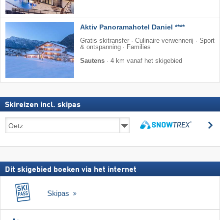
Aktiv Panoramahotel Daniel ****
Gratis skitransfer · Culinaire verwennerij · Sport
& ontspanning · Families
Sautens
·
4 km vanaf het skigebied
Skireizen incl. skipas
Skireizen
z
incl.
zoeken
skipas
Dit skigebied boeken via het internet
Skipas