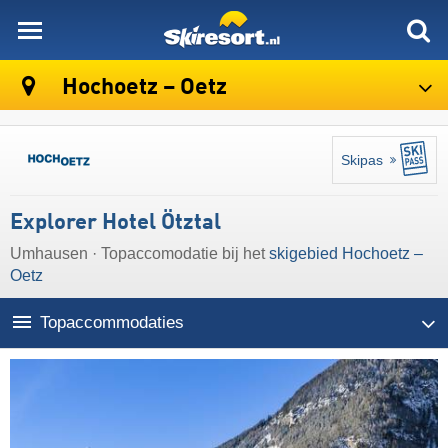
skiresort
Hochoetz – Oetz
Skipas
Explorer Hotel Ötztal
Umhausen · Topaccomodatie bij het
skigebied Hochoetz –
Oetz
Topaccommodaties