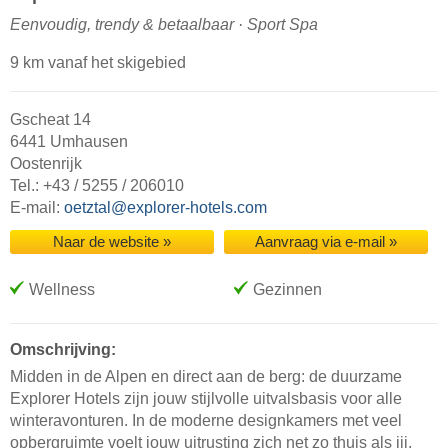
Eenvoudig, trendy & betaalbaar · Sport Spa
9 km vanaf het skigebied
Gscheat 14
6441 Umhausen
Oostenrijk
Tel.: +43 / 5255 / 206010
E-mail:
oetztal@explorer-hotels.com
Naar de website »
Aanvraag via e-mail »
Wellness
Gezinnen
Omschrijving:
Midden in de Alpen en direct aan de berg: de duurzame
Explorer Hotels zijn jouw stijlvolle uitvalsbasis voor alle
winteravonturen. In de moderne designkamers met veel
opbergruimte voelt jouw uitrusting zich net zo thuis als jij.