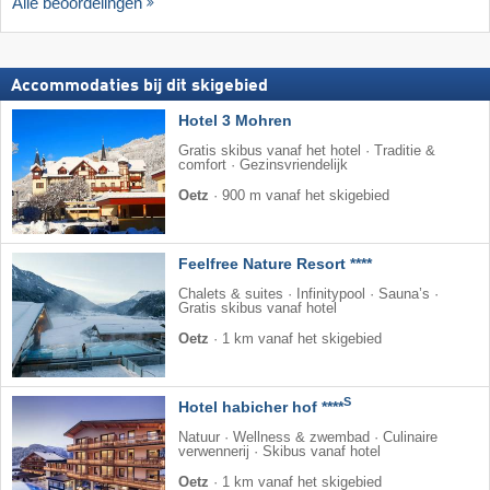
Alle beoordelingen
Accommodaties bij dit skigebied
Hotel 3 Mohren
Gratis skibus vanaf het hotel · Traditie &
comfort · Gezinsvriendelijk
Oetz
·
900 m vanaf het skigebied
Feelfree Nature Resort ****
Chalets & suites · Infinitypool · Sauna’s ·
Gratis skibus vanaf hotel
Oetz
·
1 km vanaf het skigebied
S
Hotel habicher hof ****
Natuur · Wellness & zwembad · Culinaire
verwennerij · Skibus vanaf hotel
Oetz
·
1 km vanaf het skigebied