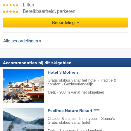
Liften
Bereikbaarheid, parkeren
Beoordeling
Alle beoordelingen
Accommodaties bij dit skigebied
Hotel 3 Mohren
Gratis skibus vanaf het hotel · Traditie &
comfort · Gezinsvriendelijk
Oetz
·
900 m vanaf het skigebied
Feelfree Nature Resort ****
Chalets & suites · Infinitypool · Sauna’s ·
Gratis skibus vanaf hotel
Oetz
·
1 km vanaf het skigebied