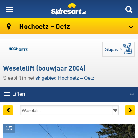
skiresort
Hochoetz – Oetz
Skipas
Weselelift (bouwjaar 2004)
Sleeplift in het
skigebied Hochoetz – Oetz
Liften
1/5