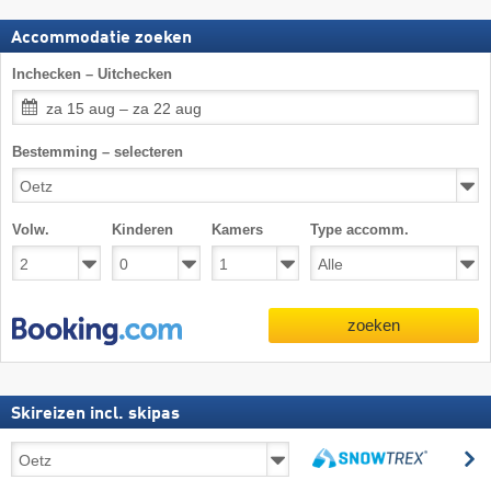
Accommodatie zoeken
Inchecken – Uitchecken
za 15 aug – za 22 aug
Bestemming – selecteren
Volw.
Kinderen
Kamers
Type accomm.
zoeken
Skireizen incl. skipas
Skireizen
z
incl.
zoeken
skipas