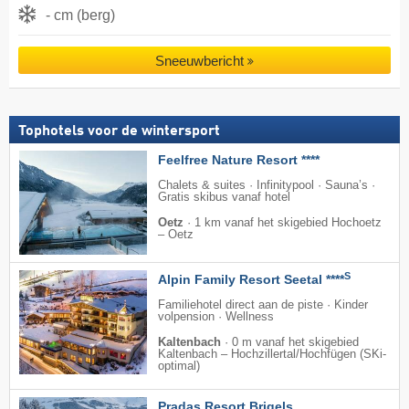
- cm (berg)
Sneeuwbericht
Tophotels voor de wintersport
Feelfree Nature Resort ****
Chalets & suites · Infinitypool · Sauna’s ·
Gratis skibus vanaf hotel
Oetz
·
1 km vanaf het skigebied Hochoetz
– Oetz
S
Alpin Family Resort Seetal ****
Familiehotel direct aan de piste · Kinder
volpension · Wellness
Kaltenbach
·
0 m vanaf het skigebied
Kaltenbach – Hochzillertal/​Hochfügen (SKi-
optimal)
Pradas Resort Brigels