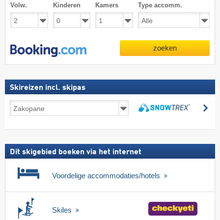
Volw.
Kinderen
Kamers
Type accomm.
zoeken
Skireizen incl. skipas
Skireizen
zo
incl.
zoeken
skipas
Dit skigebied boeken via het internet
Voordelige accommodaties/hotels
Skiles