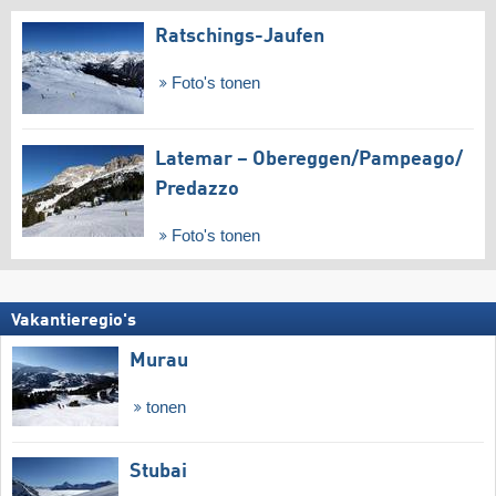
Ratschings-Jaufen
Foto's tonen
Latemar – Obereggen/​Pampeago/​
Predazzo
Foto's tonen
Vakantieregio's
Murau
tonen
Stubai