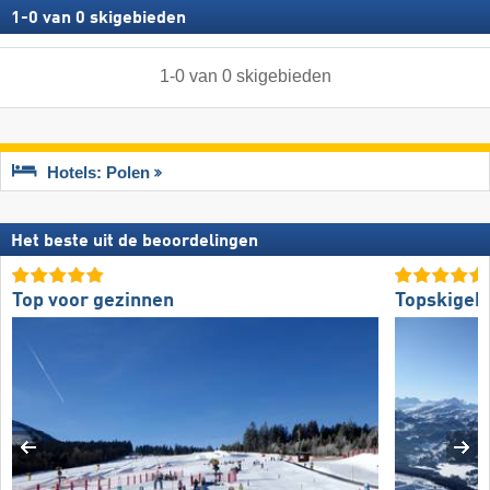
1
-
0
van
0
skigebieden
1
-
0
van
0
skigebieden
Hotels: Polen
Het beste uit de beoordelingen
Top voor gezinnen
Topskigeb