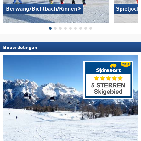
Berwang/​Bichlbach/​Rinnen
Spieljoch
Beoordelingen