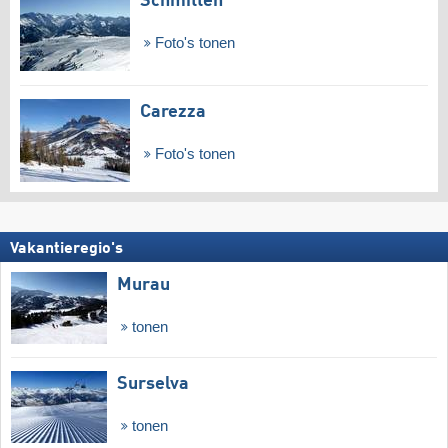
Schmitten
Foto's tonen
Carezza
Foto's tonen
Vakantieregio's
Murau
tonen
Surselva
tonen