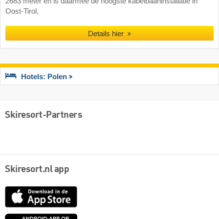
2683 meter en is daarmee de hoogste kabelbaaninstallatie in
Oost-Tirol.
Details hier
Hotels: Polen
Skiresort-Partners
Skiresort.nl app
App
Store
Google