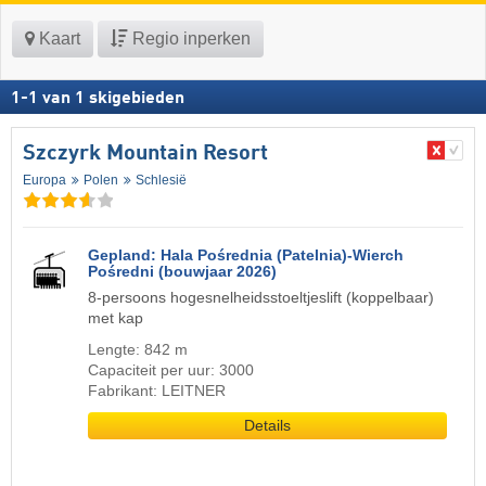
Kaart
Regio inperken
1
-
1
van
1
skigebieden
Szczyrk Mountain Resort
Europa
Polen
Schlesië
Gepland: Hala Pośrednia (Patelnia)-Wierch
Pośredni (bouwjaar 2026)
8-persoons hogesnelheidsstoeltjeslift (koppelbaar)
met kap
Lengte: 842 m
Capaciteit per uur: 3000
Fabrikant: LEITNER
Details