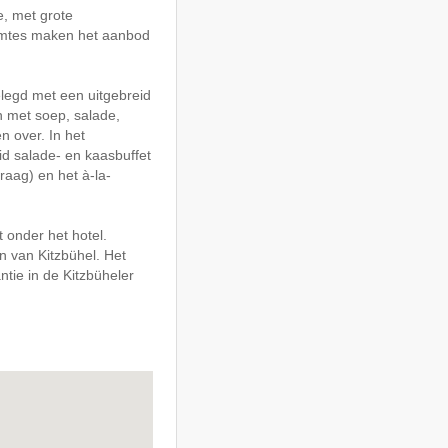
, met grote
uimtes maken het aanbod
gelegd met een uitgebreid
n met soep, salade,
n over. In het
d salade- en kaasbuffet
raag) en het à-la-
 onder het hotel.
n van Kitzbühel. Het
tie in de Kitzbüheler