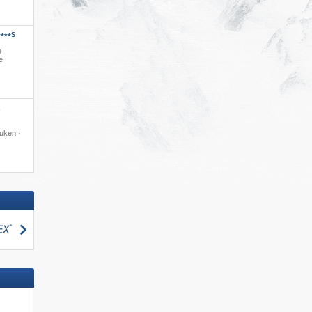
S
****
e
e
s
euken ·
zoeken