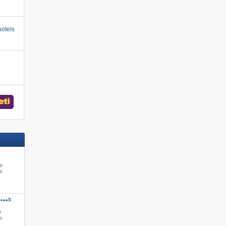
otels
ve
us
S
****
e
e