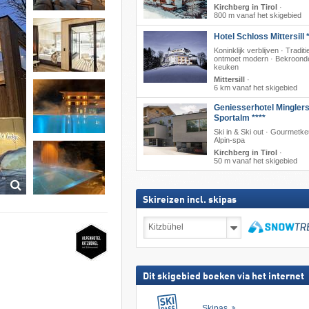
Kirchberg in Tirol
·
800 m vanaf het skigebied
Hotel Schloss Mittersill 
Koninklijk verblijven · Traditi
ontmoet modern · Bekroond
keuken
Mittersill
·
6 km vanaf het skigebied
Geniesserhotel Mingler
Sportalm ****
Ski in & Ski out · Gourmetk
Alpin-spa
Kirchberg in Tirol
·
50 m vanaf het skigebied
Skireizen incl. skipas
Skireizen
incl.
skipas
zoeken
Dit skigebied boeken via het internet
Skipas