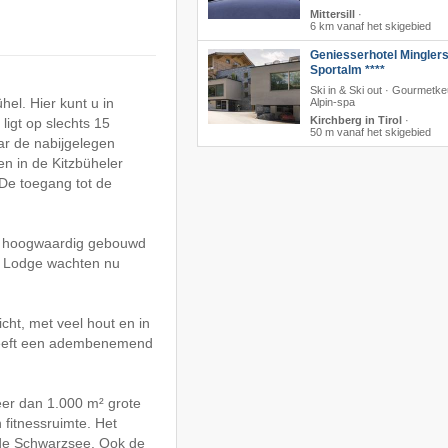
Mittersill
·
6 km vanaf het skigebied
Geniesserhotel Mingler
Sportalm ****
Ski in & Ski out · Gourmetk
el. Hier kunt u in
Alpin-spa
Kirchberg in Tirol
·
ligt op slechts 15
50 m vanaf het skigebied
ar de nabijgelegen
n in de Kitzbüheler
 De toegang tot de
is hoogwaardig gebouwd
e Lodge wachten nu
icht, met veel hout en in
U heeft een adembenemend
er dan 1.000 m² grote
fitnessruimte. Het
p de Schwarzsee. Ook de