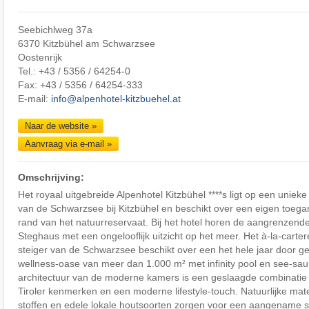
Seebichlweg 37a
6370 Kitzbühel am Schwarzsee
Oostenrijk
Tel.: +43 / 5356 / 64254-0
Fax: +43 / 5356 / 64254-333
E-mail:
info@alpenhotel-kitzbuehel.at
Naar de website »
Aanvraag via e-mail »
Omschrijving:
Het royaal uitgebreide Alpenhotel Kitzbühel ****s ligt op een unieke
van de Schwarzsee bij Kitzbühel en beschikt over een eigen toega
rand van het natuurreservaat. Bij het hotel horen de aangrenzen
Steghaus met een ongelooflijk uitzicht op het meer. Het à-la-carter
steiger van de Schwarzsee beschikt over een het hele jaar door 
wellness-oase van meer dan 1.000 m² met infinity pool en see-sa
architectuur van de moderne kamers is een geslaagde combinatie 
Tiroler kenmerken en een moderne lifestyle-touch. Natuurlijke mate
stoffen en edele lokale houtsoorten zorgen voor een aangename s