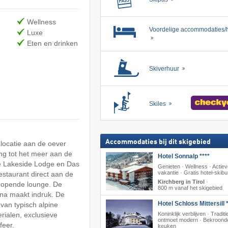
Wellness
Voordelige accommodaties/h
Luxe
Eten en drinken
Skiverhuur
Skiles
Accommodaties bij dit skigebied
 locatie aan de oever
ng tot het meer aan de
Hotel Sonnalp ****
de Lakeside Lodge en Das
Genieten · Wellness · Actie
vakantie · Gratis hotel-skib
estaurant direct aan de
Kirchberg in Tirol
·
geopende lounge. De
800 m vanaf het skigebied
una maakt indruk. De
Hotel Schloss Mittersill 
van typisch alpine
Koninklijk verblijven · Traditi
rialen, exclusieve
ontmoet modern · Bekroond
feer.
keuken