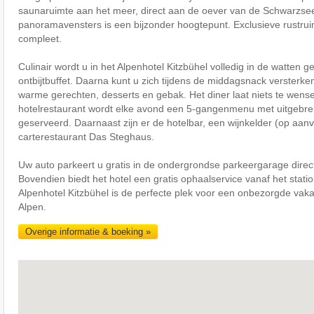
saunaruimte aan het meer, direct aan de oever van de Schwarzsee
panoramavensters is een bijzonder hoogtepunt. Exclusieve rustr
compleet.
Culinair wordt u in het Alpenhotel Kitzbühel volledig in de watten 
ontbijtbuffet. Daarna kunt u zich tijdens de middagsnack versterke
warme gerechten, desserts en gebak. Het diner laat niets te wense
hotelrestaurant wordt elke avond een 5-gangenmenu met uitgebrei
geserveerd. Daarnaast zijn er de hotelbar, een wijnkelder (op aanv
carterestaurant Das Steghaus.
Uw auto parkeert u gratis in de ondergrondse parkeergarage direct
Bovendien biedt het hotel een gratis ophaalservice vanaf het statio
Alpenhotel Kitzbühel is de perfecte plek voor een onbezorgde vakan
Alpen.
Overige informatie & boeking »