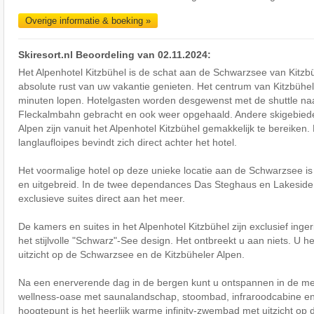
Overige informatie & boeking »
Skiresort.nl Beoordeling van 02.11.2024:
Het Alpenhotel Kitzbühel is de schat aan de Schwarzsee van Kitzbüh
absolute rust van uw vakantie genieten. Het centrum van Kitzbühel 
minuten lopen. Hotelgasten worden desgewenst met de shuttle na
Fleckalmbahn gebracht en ook weer opgehaald. Andere skigebiede
Alpen zijn vanuit het Alpenhotel Kitzbühel gemakkelijk te bereiken.
langlaufloipes bevindt zich direct achter het hotel.
Het voormalige hotel op deze unieke locatie aan de Schwarzsee 
en uitgebreid. In de twee dependances Das Steghaus en Lakesid
exclusieve suites direct aan het meer.
De kamers en suites in het Alpenhotel Kitzbühel zijn exclusief inger
het stijlvolle "Schwarz"-See design. Het ontbreekt u aan niets. 
uitzicht op de Schwarzsee en de Kitzbüheler Alpen.
Na een enerverende dag in de bergen kunt u ontspannen in de me
wellness-oase met saunalandschap, stoombad, infraroodcabine en 
hoogtepunt is het heerlijk warme infinity-zwembad met uitzicht o