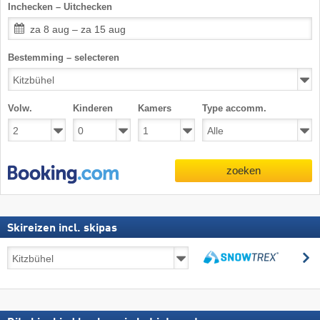
Inchecken – Uitchecken
za 8 aug – za 15 aug
Bestemming – selecteren
Volw.
Kinderen
Kamers
Type accomm.
zoeken
Skireizen incl. skipas
Skireizen
z
incl.
zoeken
skipas