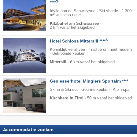
S
****
Idylle aan de Schwarzsee · Ski-shuttle · 1.300
m² wellness-oase
Kitzbühel am Schwarzsee
·
2 km vanaf het skigebied
S
Hotel Schloss Mittersill ****
Koninklijk verblijven · Traditie ontmoet modern
· Bekroonde keuken
Mittersill
·
6 km vanaf het skigebied
Geniesserhotel Minglers Sportalm ****
Ski in & Ski out · Gourmetkeuken · Alpin-spa
Kirchberg in Tirol
·
50 m vanaf het skigebied
Accommodatie zoeken