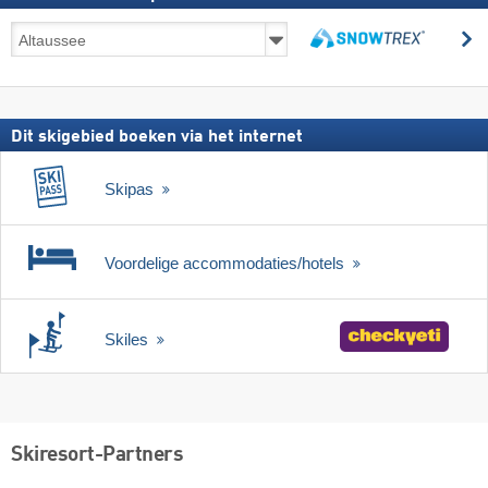
Skireizen
z
incl.
zoeken
skipas
Dit skigebied boeken via het internet
Skipas
Voordelige accommodaties/hotels
Skiles
Skiresort-Partners