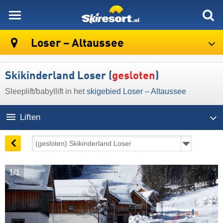
skiresort
Loser – Altaussee
Skikinderland Loser (
gesloten
)
Sleeplift/babyllift in het
skigebied Loser – Altaussee
Liften
1/1