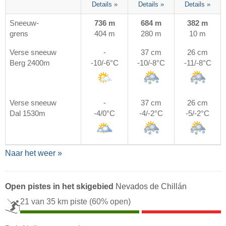
Details »
Details »
Details »
Sneeuw-
736 m
684 m
382 m
grens
404 m
280 m
10 m
Verse sneeuw
-
37 cm
26 cm
Berg 2400m
-10/-6°C
-10/-8°C
-11/-8°C
Verse sneeuw
-
37 cm
26 cm
Dal 1530m
-4/0°C
-4/-2°C
-5/-2°C
Naar het weer »
Open pistes in het skigebied
Nevados de Chillán
21 van 35 km piste
(60% open)