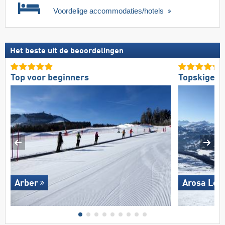
Voordelige accommodaties/hotels
Het beste uit de beoordelingen
Top voor beginners
Topskigebi
Arber
Arosa Len