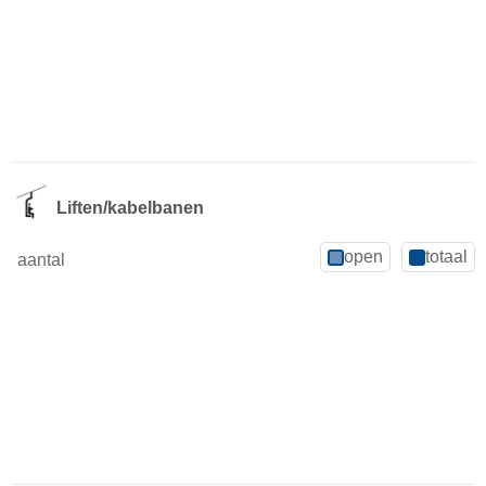
Liften/kabelbanen
open
totaal
aantal