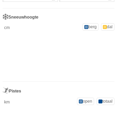
Sneeuwhoogte
berg
dal
cm
Pistes
open
totaal
km