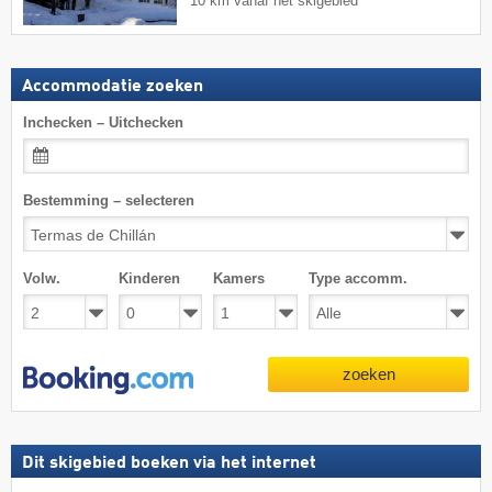
10 km vanaf het skigebied
Accommodatie zoeken
Inchecken – Uitchecken
Bestemming – selecteren
Volw.
Kinderen
Kamers
Type accomm.
zoeken
Dit skigebied boeken via het internet