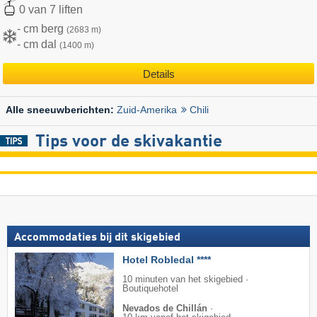
0 van 7 liften
- cm berg
(2683 m)
- cm dal
(1400 m)
Details
Zuid-Amerika
Chili
Alle sneeuwberichten:
Tips voor de skivakantie
Accommodaties bij dit skigebied
Hotel Robledal ****
10 minuten van het skigebied ·
Boutiquehotel
Nevados de Chillán
·