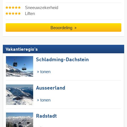
Sneeuwzekerheid
Liften
Beoordeling
Vakantieregio's
Schladming-Dachstein
tonen
Ausseerland
tonen
Radstadt