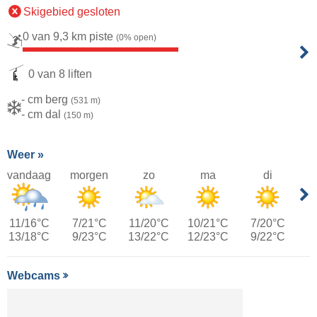
Skigebied gesloten
0 van 9,3 km piste
(0% open)
0 van 8 liften
- cm berg
(531 m)
- cm dal
(150 m)
Weer »
vandaag
morgen
zo
ma
di
11/16°C
7/21°C
11/20°C
10/21°C
7/20°C
13/18°C
9/23°C
13/22°C
12/23°C
9/22°C
Webcams