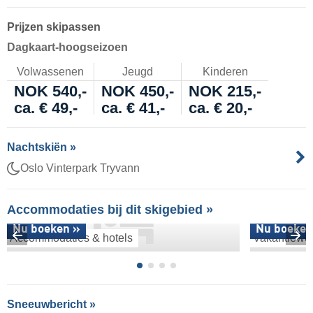
Prijzen skipassen
Dagkaart-hoogseizoen
Volwassenen
Jeugd
Kinderen
NOK 540,-
NOK 450,-
NOK 215,-
ca. € 49,-
ca. € 41,-
ca. € 20,-
Nachtskiën »
Oslo Vinterpark Tryvann
Accommodaties bij dit skigebied »
Nu boeken »
Nu boeken
Accommodaties & hotels
Vakantiewo
Sneeuwbericht »