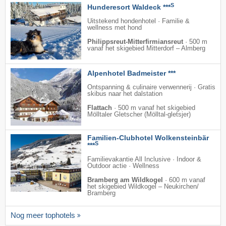
S
Hunderesort Waldeck ***
Uitstekend hondenhotel · Familie &
wellness met hond
Philippsreut-Mitterfirmiansreut
·
500 m
vanaf het skigebied Mitterdorf – Almberg
Alpenhotel Badmeister ***
Ontspanning & culinaire verwennerij · Gratis
skibus naar het dalstation
Flattach
·
500 m vanaf het skigebied
Mölltaler Gletscher (Mölltal-gletsjer)
Familien-Clubhotel Wolkensteinbär
S
***
Familievakantie All Inclusive · Indoor &
Outdoor actie · Wellness
Bramberg am Wildkogel
·
600 m vanaf
het skigebied Wildkogel – Neukirchen/​
Bramberg
Nog meer tophotels