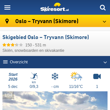
skiresort
Oslo – Tryvann (Skimore)
Skigebied Oslo – Tryvann (Skimore)
150 - 531 m
Skiën, snowboarden en skivakantie
Overzicht
Start
2026
km
5
dec
0/9,3
- cm
11/16°C
1
1/34