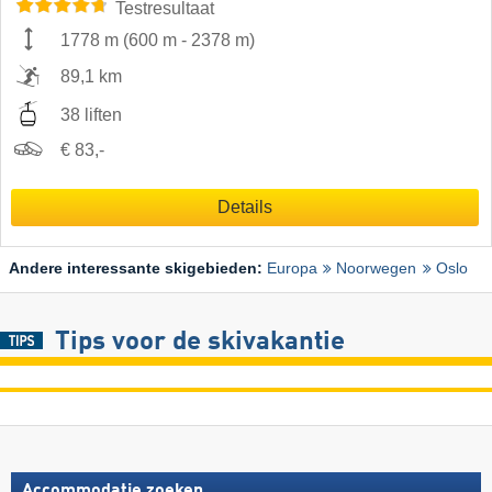
Testresultaat
1778 m
(
600 m
-
2378 m
)
89,1 km
38 liften
€ 83,-
Details
Andere interessante skigebieden:
Europa
Noorwegen
Oslo
Tips voor de skivakantie
Accommodatie zoeken