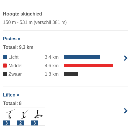
Hoogte skigebied
150 m - 531 m (verschil 381 m)
Pistes »
Totaal: 9,3 km
Licht
3,4 km
Middel
4,6 km
Zwaar
1,3 km
Liften »
Totaal: 8
3
2
3