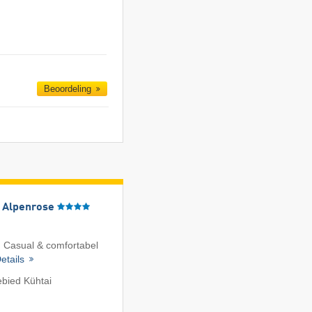
Beoordeling
l Alpenrose
 Casual & comfortabel
etails
ebied Kühtai