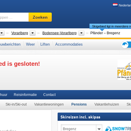
Nederla
Skigebied,
Zoeken
regio,
Skigebied ligt in meerdere r
begrippen
…
Landen
Bondsstaten
Toeristische regio's
Vorarlberg
Bodensee-Vorarlberg
Pfänder – Bregenz
n van Oostenrijk
,
West-Europa
,
Midden-Europa
,
Europese Unie
uwberichten
Weer
Liften
Accommodaties
Tips
voor
ed is gesloten!
de
skiva
rhuur
Reisinformatie
Contact
Ski-in/Ski-out
Vakantiewoningen
Pensions
Vakantiehuizen
Sk
Skireizen incl. skipas
Skireizen
incl.