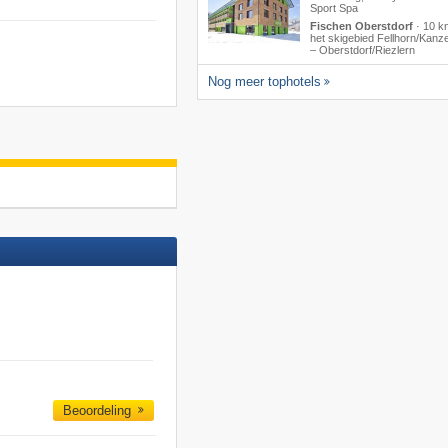
Sport Spa
Fischen Oberstdorf
·
10 k
het skigebied Fellhorn/​Kan
– Oberstdorf/​Riezlern
Nog meer tophotels
Beoordeling