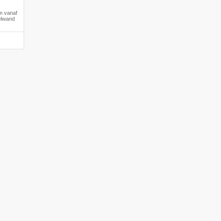
m vanaf
zelwand