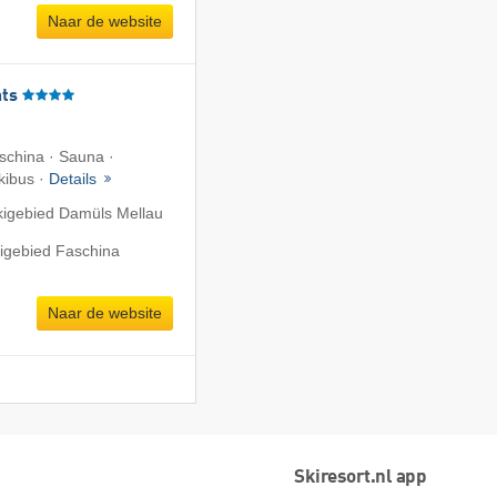
Naar de website
ts
aschina · Sauna ·
Skibus ·
Details
kigebied Damüls Mellau
kigebied Faschina
Naar de website
Skiresort.nl app