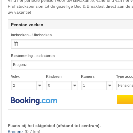
Vind het perfecte pension voor uw skivakantie, variërend van het v
Frühstückspension tot de gezellige Bed & Breakfast direct aan de 
uw vakantie!
Pension zoeken
Inchecken – Uitchecken
Bestemming – selecteren
Volw.
Kinderen
Kamers
Type acc
Plaats bij het skigebied (afstand tot centrum):
Bregenz
(0,7 km)