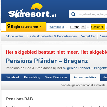
skiresort
Continenten
Regio selecteren
Wereldwijd
Europa
Oostenrijk
Dit skigebied ligt ook in:
Bregenz
,
het weste
Skigebieden
Beste skigebieden & Beoordelingen
Vergelijker
Snee
Het skigebied bestaat niet meer. Het skigebi
Pensions Pfänder – Bregenz
Pensions en Bed & Breakfast's bij het
skigebied Pfänder – Bregenz
Skigebied
Beoordeling
Weer / Webcams
Accommodaties
Ve
Voordelige accommodaties/hotels
Pensions/B&B