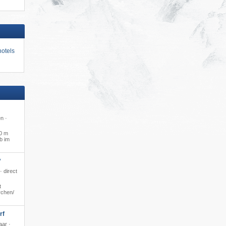
otels
n ·
0 m
b im
*
· direct
t
chen/​
rf
aar ·