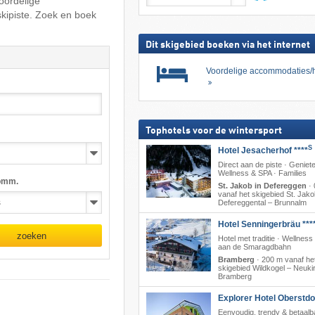
oordelige
skipas
zoeken
skipiste. Zoek en boek
Dit skigebied boeken via het internet
Voordelige accommodaties/h
Tophotels voor de wintersport
S
Hotel Jesacherhof ****
Direct aan de piste · Geniete
Wellness & SPA · Families
omm.
St. Jakob in Defereggen
·
vanaf het skigebied St. Jako
Defereggental – Brunnalm
Hotel Senningerbräu ***
zoeken
Hotel met traditie · Wellness 
aan de Smaragdbahn
Bramberg
·
200 m vanaf he
skigebied Wildkogel – Neukir
Bramberg
Explorer Hotel Oberstdo
Eenvoudig, trendy & betaalb