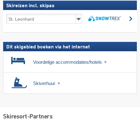
Skireizen incl. skipas
Skireizen
zo
incl.
zoeken
skipas
Dit skigebied boeken via het internet
Voordelige accommodaties/hotels
Skiverhuur
Skiresort-Partners